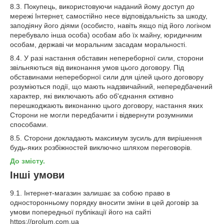
8.3. Покупець, використовуючи наданий йому доступ до
мережі Інтернет, самостійно несе відповідальність за шкоду,
заподіяну його діями (особисто, навіть якщо під його логіном
перебувало інша особа) особам або їх майну, юридичним
особам, державі чи моральним засадам моральності.
8.4. У разі настання обставин непереборної сили, сторони
звільняються від виконання умов цього договору. Під
обставинами непереборної сили для цілей цього договору
розуміються події, що мають надзвичайний, непередбачений
характер, які виключають або об'єднання єктивно
перешкоджають виконанню цього договору, настання яких
Сторони не могли передбачити і відвернути розумними
способами.
8.5. Сторони докладають максимум зусиль для вирішення
будь-яких розбіжностей виключно шляхом переговорів.
До змісту.
Інші умови
9.1. Інтернет-магазин залишає за собою право в
односторонньому порядку вносити зміни в цей договір за
умови попередньої публікації його на сайті
https://prolum.com.ua