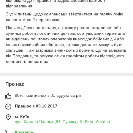
відповідно до її правил та задекларованої вартості
відправлення.
З усіх питань щодо компенсації звертайтеся на гарячу лінію
вашої компанії-перевізника.
Під час дії воєнного стану, а також у разі пошкодження або
зупинки роботи логістичних центрів, сортувальних терміналів
чи відділень поштових операторів внаслідок бойових дій або
інших надзвичайних обставин, строки доставки можуть бути
збільшені. Такі затримки виникають з причин, що не залежать
від Продавця, та регулюються графіком роботи відповідного
поштового оператора.
Про нас
90% позитивних з 81 відгука за рік
Працює з 09.10.2017
м. Київ
вул. Карела Чапека (Ю. Фучика), 9, Київ, Україна
Контакти