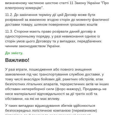
визначеному частиною шостою статті 11 Закону України "Про
електронну комерцію".
11.2. До закінчення терміну дії цей Договір може бути
розірваний за взаємною згодою сторін до моменту фактичної
доставки товару, шляхом повернення грошових коштів
11.3. Сторони мають право розірвати даний договір в
односторонньому порядку, у разі невиконання однією із
сторін умов цього Договору та у випадках, передбачених
чинним законодавством України.
До змісту.
Важливо!
У разі втрати, пошкодження або повного знищення
замовлення під час транспортування службою доставки, у
тому числі внаслідок бойових дій, ракетних обстрілів, атак
безпілотних літальних апаратів, терористичних актів чи інших
обставин непереборної сили (форс-мажору), Продавець не
несе матеріальної відповідальності за дії третіх осіб та
обставини, на які не має впливу.
У таких випадках відшкодування збитків здійснюється
безпосередньо логістичною компанією (перевізником)