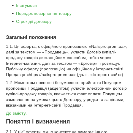
Інші умови
Порядок повернення товару
Строк дії договору
Загальні положення
1.1. Ця оферта, є офіційною пропозицією «Nailspro.prom.ua»,
далі за текстом — «Продавець», укласти Договір купівлі-
продажу товарів дистанційним способом, тобто через
Інтернет-магазин, далі за текстом — «Договір», і розміщує
Публічну оферту (пропозицію) на офіційному інтернет-сайті
Продавця «https://nailspro.prom.ua» (далі - «Інтернет-сайт»).
1.2. Моментом повного і безумовного прийняття Покупцем
пропозиції Продавця (акцептом) укласти електронний договір
купівлі-продажу товарів, вважається факт оплати Покупцем
замовлення на умовах цього Договору, у рядки та за цінами,
вказаними на Інтернет-сайті Продавця.
До змісту.
Поняття і визначення
2.1. У цієї оферти, якщо контекст не вимагає іншого,