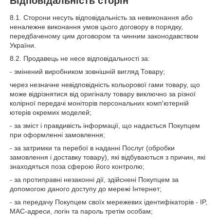
Відповідальність сторін
8.1. Сторони несуть відповідальність за невиконання або
неналежне виконання умов цього договору в порядку,
передбаченому цим договором та чинним законодавством
України.
8.2. Продавець не несе відповідальності за:
- змінений виробником зовнішній вигляд Товару;
через незначне невідповідність кольорової гами товару, що
може відрізнятися від оригіналу товару виключно за різної
колірної передачі моніторів персональних комп'ютерній
ютерів окремих моделей;
- за зміст і правдивість інформації, що надається Покупцем
при оформленні замовлення;
- за затримки та перебої в наданні Послуг (обробки
замовлення і доставку товару), які відбуваються з причин, які
знаходяться поза сферою його контролю;
- за протиправні незаконні дії, здійснені Покупцем за
допомогою даного доступу до мережі Інтернет;
- за передачу Покупцем своїх мережевих ідентифікаторів - IP,
MAC-адреси, логін та пароль третім особам;