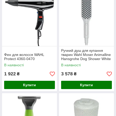
Ручний душ для купання
Фен для волосся WAHL
тварин Wahl Moser Animalline
Protect 4360-0470
Hansgrohe Dog Shower White
2999-7015
В наявності
В наявності
1 922
3 578
₴
₴
Купити
Купити