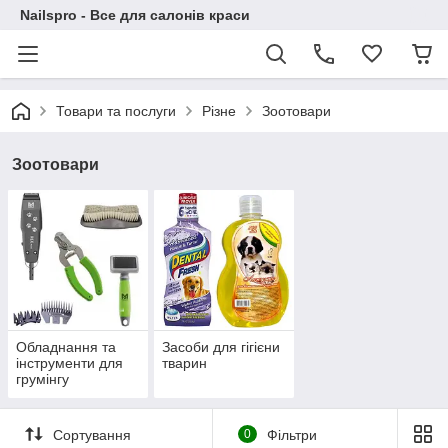
Nailspro - Все для салонів краси
Товари та послуги
Різне
Зоотовари
Зоотовари
Обладнання та
Засоби для гігієни
інструменти для
тварин
грумінгу
Сортування
0
Фільтри