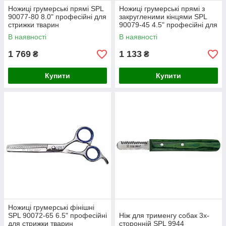
Ножиці грумерські прямі SPL
Ножиці грумерські прямі з
90077-80 8.0" професійні для
закругленими кінцями SPL
стрижки тварин
90079-45 4.5" професійні для
стрижки тварин
В наявності
В наявності
1 769
1 133
₴
₴
Купити
Купити
Ножиці грумерські фінішні
SPL 90072-65 6.5" професійні
Ніж для трименгу собак 3х-
для стрижки тварин
сторонній SPL 9944