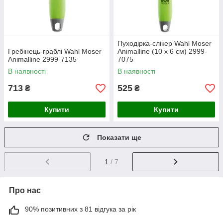
Пуходірка-слікер Wahl Moser
Гребінець-граблі Wahl Moser
Animalline (10 х 6 см) 2999-
Animalline 2999-7135
7075
В наявності
В наявності
713
525
₴
₴
Купити
Купити
Показати ще
1
/ 7
Про нас
90% позитивних з 81 відгука за рік