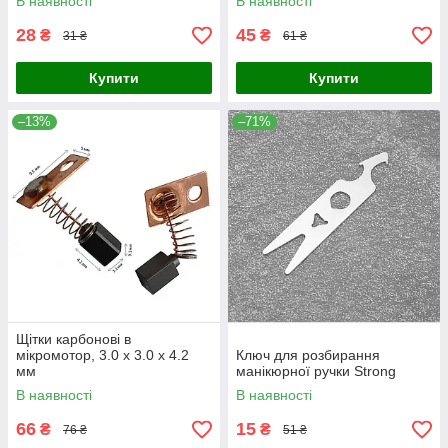
В наявності
В наявності
28
45
₴
₴
31 ₴
61 ₴
Купити
Купити
–13%
–71%
Щітки карбонові в
мікромотор, 3.0 х 3.0 х 4.2
Ключ для розбирання
мм
манікюрної ручки Strong
В наявності
В наявності
66
15
₴
₴
76 ₴
51 ₴