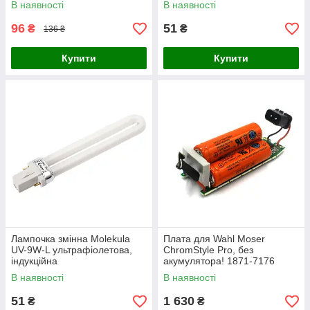
В наявності
В наявності
96
51
₴
₴
136 ₴
Купити
Купити
Лампочка змінна Molekula
Плата для Wahl Moser
UV-9W-L ультрафіолетова,
ChromStyle Pro, без
індукційна
акумулятора! 1871-7176
В наявності
В наявності
51
1 630
₴
₴