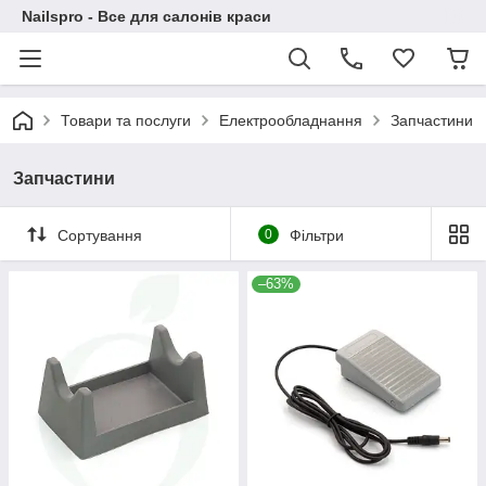
Nailspro - Все для салонів краси
Товари та послуги
Електрообладнання
Запчастини
Запчастини
Сортування
0
Фільтри
–63%