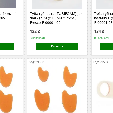
а-14мм - 1
Туба губчаста (TUBIFOAM) для
Туба губч
28V
пальців M (Ø15 мм * 25см),
пальців L 
Fresco F-00001-02
F-00001-03
122 ₴
134 ₴
В наявності
В наявності
Купити
29503
29504