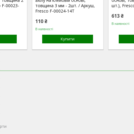
, товщина 2
ахілу на клейовій основі,
основі, то
o F-00023-
товщина 3 мм - 2шт. / Аркуш,
шт.), Fres
Fresco F-00024-14Т
613 ₴
110 ₴
В наявності
В наявності
Купити
ерти