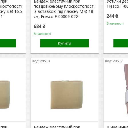
 при
Бандаж еластичний при
Устілки де
костопості
поздовжньому плоскостопості
Fresco F-0
сну S Ø 16.5
із вставкою під плюсну M Ø 18
244 ₴
01
см, Fresco F-00009-02G
В наявності
684 ₴
В наявності
Купити
29513
29517
 при
Бандаж еластичний при
Шина нічна