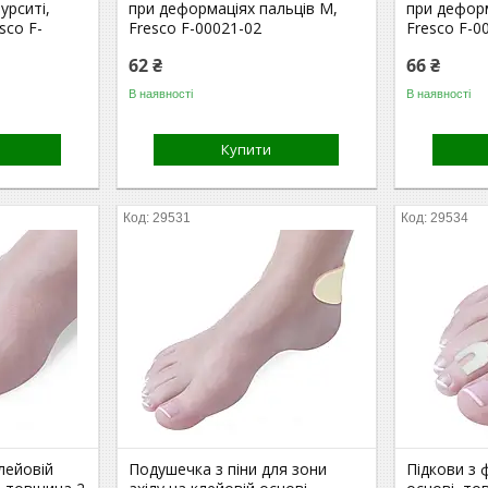
урситі,
при деформаціях пальців M,
при деформ
esco F-
Fresco F-00021-02
Fresco F-0
62 ₴
66 ₴
В наявності
В наявності
Купити
29531
29534
лейовій
Подушечка з піни для зони
Підкови з 