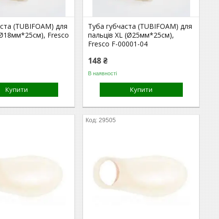
аста (TUBIFOAM) для
Туба губчаста (TUBIFOAM) для
(Ø18мм*25см), Fresco
пальців XL (Ø25мм*25см),
Fresco F-00001-04
148 ₴
В наявності
Купити
Купити
29505