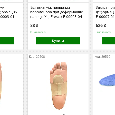
ями
Вставка між пальцями
Захист при
формаціях
поролонова при деформаціях
деформації 
-00003-01
пальців XL, Fresco F-00003-04
F-00007-01
88 ₴
626 ₴
В наявності
В наявності
Купити
29508
29510