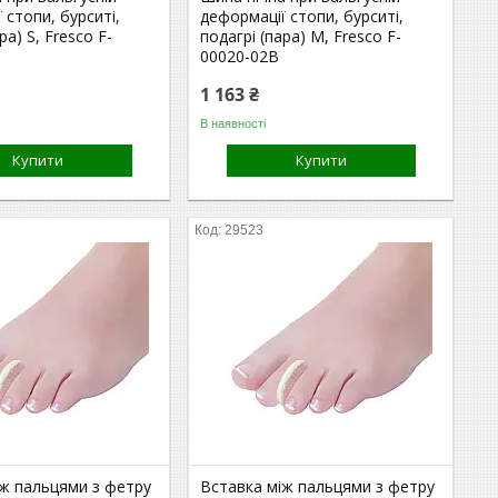
 стопи, бурситі,
деформації стопи, бурситі,
ра) S, Fresco F-
подагрі (пара) M, Fresco F-
00020-02B
1 163 ₴
В наявності
Купити
Купити
29523
іж пальцями з фетру
Вставка між пальцями з фетру