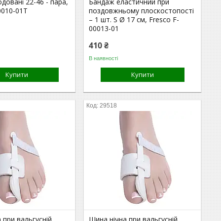
одовані 22-46 - пара,
Бандаж еластичний при
0010-01Т
поздовжньому плоскостопості
– 1 шт. S Ø 17 см, Fresco F-
00013-01
410 ₴
В наявності
Купити
Купити
29518
 при вальгусній
Шина нічна при вальгусній