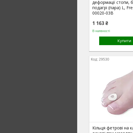
деформації стопи, б
подагрі (пара) L, Fr
00020-03B
1 163 ₴
В наявності
Купити
29530
Кільця фетрові на к