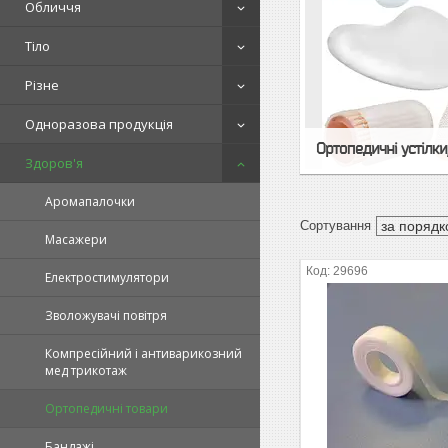
Обличчя
Тіло
Різне
Одноразова продукція
Ортопедичні устілки
Здоров'я
Аромапалочки
Масажери
29696
Електростимулятори
Зволожувачі повітря
Компресійний і антиварикозний
мед трикотаж
Ортопедичні товари
Бандажі