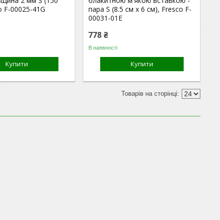
вщина 2 мм S (150
блакитною м'якою вставкою -
co F-00025-41G
пара S (8.5 см x 6 см), Fresco F-
00031-01E
778 ₴
В наявності
Купити
Купити