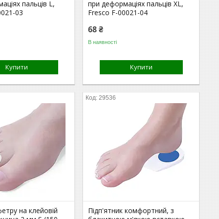
аціях пальців L,
при деформаціях пальців XL,
0021-03
Fresco F-00021-04
68 ₴
В наявності
Купити
Купити
29536
фетру на клейовій
Підп'ятник комфортний, з