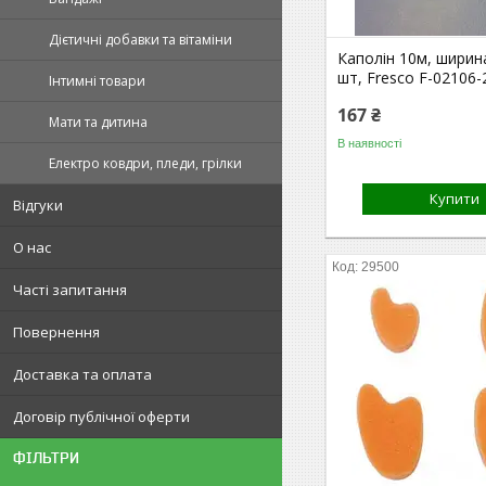
Дієтичні добавки та вітаміни
Каполін 10м, ширин
шт, Fresco F-02106-
Інтимні товари
167 ₴
Мати та дитина
В наявності
Електро ковдри, пледи, грілки
Купити
Відгуки
О нас
29500
Часті запитання
Повернення
Доставка та оплата
Договір публічної оферти
ФІЛЬТРИ