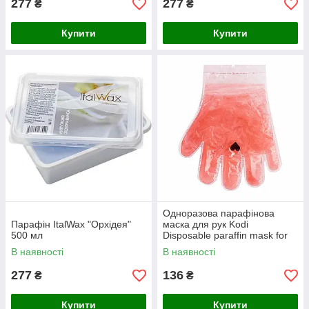
277
277
₴
₴
Купити
Купити
Одноразова парафінова
Парафін ItalWax "Орхідея"
маска для рук Kodi
500 мл
Disposable paraffin mask for
hands 2шт, 70 г
В наявності
В наявності
277
136
₴
₴
Купити
Купити