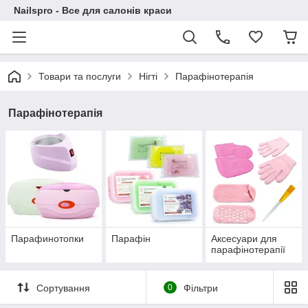
Nailspro - Все для салонів краси
Товари та послуги
Нігті
Парафінотерапія
Парафінотерапія
Парафинотопки
Парафін
Аксесуари для
парафінотерапії
Сортування
0
Фільтри