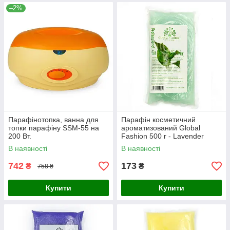
–2%
Парафінотопка, ванна для
Парафін косметичний
топки парафіну SSM-55 на
ароматизований Global
200 Вт.
Fashion 500 г - Lavender
В наявності
В наявності
742
173
₴
₴
758 ₴
Купити
Купити