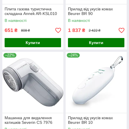
Плита газова туристична
Прилад від укусів комах
складана Annek AR-KSL010
Beurer BR 90
В наявності
В наявності
651
1 837
₴
₴
808 ₴
2 422 ₴
Купити
Купити
–22%
–24%
Машинка для видалення
Прилад від укусів комах
катишків Severin CS 7976
Beurer BR 10