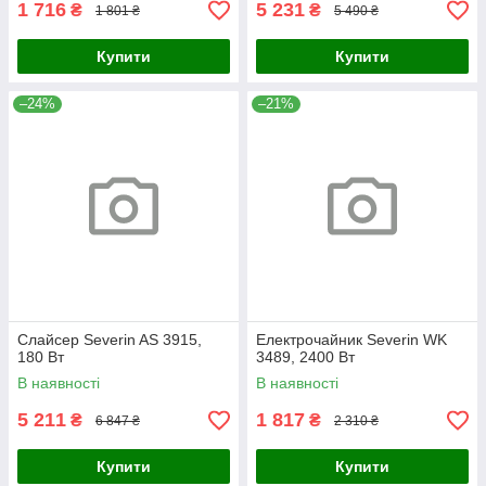
1 716
5 231
₴
₴
1 801 ₴
5 490 ₴
Купити
Купити
–24%
–21%
Cлайсер Severin AS 3915,
Електрочайник Severin WK
180 Вт
3489, 2400 Вт
В наявності
В наявності
5 211
1 817
₴
₴
6 847 ₴
2 310 ₴
Купити
Купити