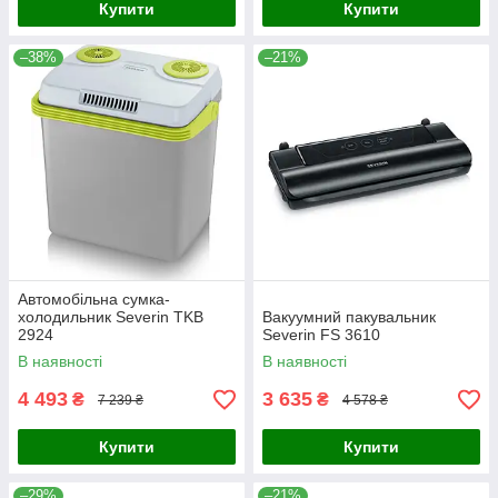
Купити
Купити
–38%
–21%
Автомобільна сумка-
холодильник Severin TKB
Вакуумний пакувальник
2924
Severin FS 3610
В наявності
В наявності
4 493
3 635
₴
₴
7 239 ₴
4 578 ₴
Купити
Купити
–29%
–21%