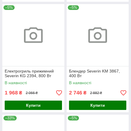
–5%
–5%
Електрогриль прижимний
Блендер Severin KM 3867,
Severin KG 2394, 800 Вт
400 Вт
В наявності
В наявності
1 968
2 746
₴
₴
2 066 ₴
2 882 ₴
Купити
Купити
–33%
–5%