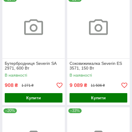
Бутербродниця Severin SA
Соковижималка Severin ES
2971, 600 Вт
3571, 150 Вт
В наявності
В наявності
908
9 089
₴
₴
1 271 ₴
11 506 ₴
Купити
Купити
–20%
–33%