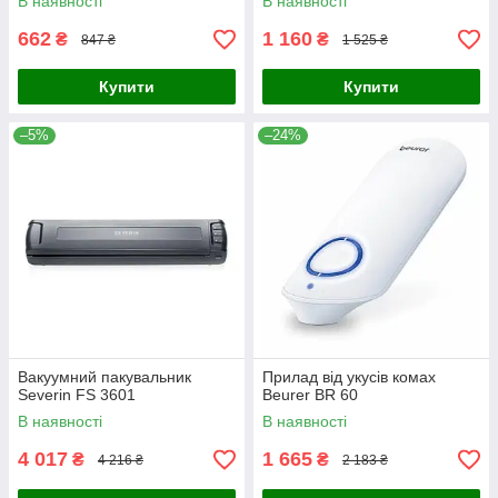
В наявності
В наявності
662
1 160
₴
₴
847 ₴
1 525 ₴
Купити
Купити
–5%
–24%
Вакуумний пакувальник
Прилад від укусів комах
Severin FS 3601
Beurer BR 60
В наявності
В наявності
4 017
1 665
₴
₴
4 216 ₴
2 183 ₴