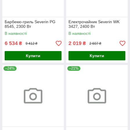
Барбекю-гриль Severin PG
Електрочайник Severin WK
8545, 2300 Вт
3427, 2400 Вт
В наявності
В наявності
6 534
2 019
₴
₴
9 412 ₴
2 607 ₴
Купити
Купити
–24%
–21%