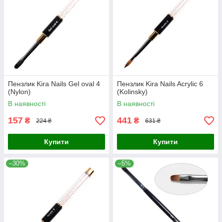
Пензлик Kira Nails Gel oval 4
Пензлик Kira Nails Acrylic 6
(Nylon)
(Kolinsky)
В наявності
В наявності
157
441
₴
₴
224 ₴
631 ₴
Купити
Купити
–30%
–5%