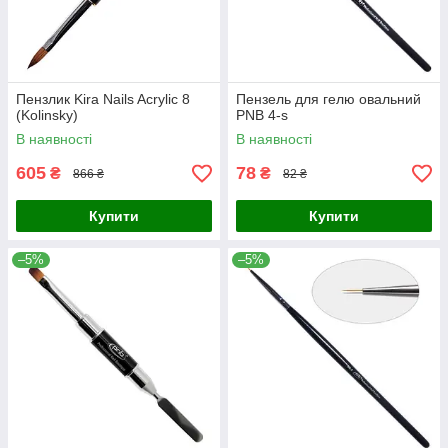
Пензлик Kira Nails Acrylic 8
Пензель для гелю овальний
(Kolinsky)
PNB 4-s
В наявності
В наявності
605
78
₴
₴
866 ₴
82 ₴
Купити
Купити
–5%
–5%