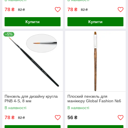
78
78
₴
₴
82 ₴
82 ₴
Купити
Купити
–5%
Пензель для дизайну кругла
Плоский пензель для
PNB 4-S, 8 мм
манікюру Global Fashion №6
В наявності
В наявності
78
56
₴
₴
82 ₴