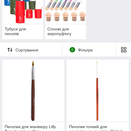
Тубуси для
Спонжі для
пензлів
аеропуфінгу
Сортування
0
Фільтри
Пензлик для манікюру Lilly
Пензлик тонкий для