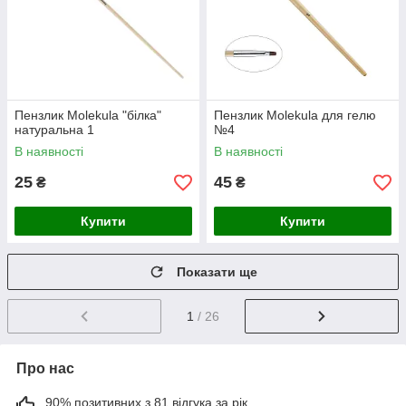
Пензлик Molekula "білка"
Пензлик Molekula для гелю
натуральна 1
№4
В наявності
В наявності
25
45
₴
₴
Купити
Купити
Показати ще
1
/ 26
Про нас
90% позитивних з 81 відгука за рік