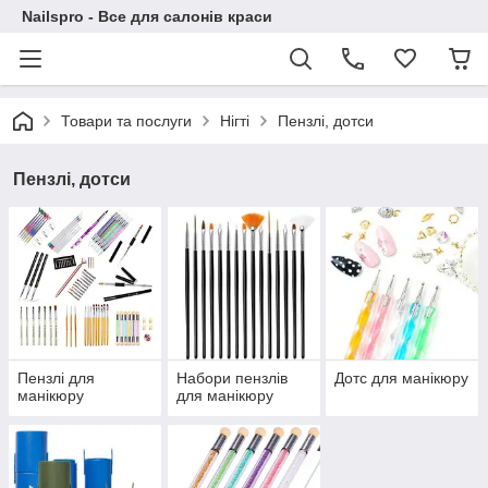
Nailspro - Все для салонів краси
Товари та послуги
Нігті
Пензлі, дотси
Пензлі, дотси
Пензлі для
Набори пензлів
Дотс для манікюру
манікюру
для манікюру