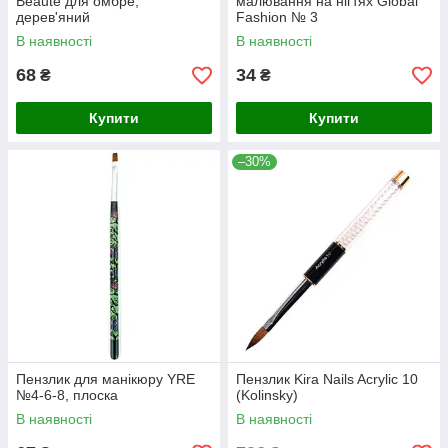
Beaute для омбре,
малювання на нігтях Global
дерев'яний
Fashion № 3
В наявності
В наявності
68
34
₴
₴
Купити
Купити
–30%
Пензлик для манікюру YRE
Пензлик Kira Nails Acrylic 10
№4-6-8, плоска
(Kolinsky)
В наявності
В наявності