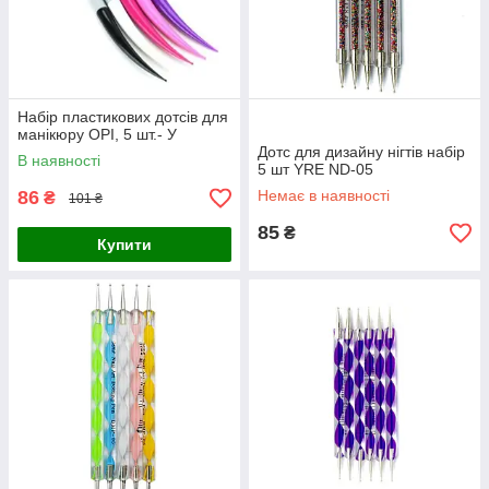
Набір пластикових дотсів для
манікюру OPI, 5 шт.- У
Дотс для дизайну нігтів набір
В наявності
5 шт YRE ND-05
86
Немає в наявності
₴
101 ₴
85
₴
Купити