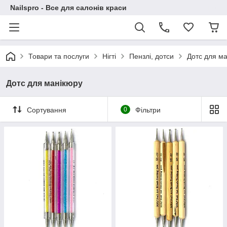
Nailspro - Все для салонів краси
Товари та послуги
Нігті
Пензлі, дотси
Дотс для м
Дотс для манікюру
Сортування
0
Фільтри