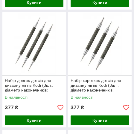
Купити
Купити
Набір довгих дотсів для
Набір коротких дотсів для
дизайну нігтів Kodi (3шт.;
дизайну нігтів Kodi (3шт.;
діаметр наконечників:
діаметр наконечників:
3мм*1,5мм; 2,5мм*1мм;
3мм*1,5мм; 2,5мм*1мм;
В наявності
В наявності
2мм*0,7мм)
2мм*0,7мм)
377
377
₴
₴
Купити
Купити