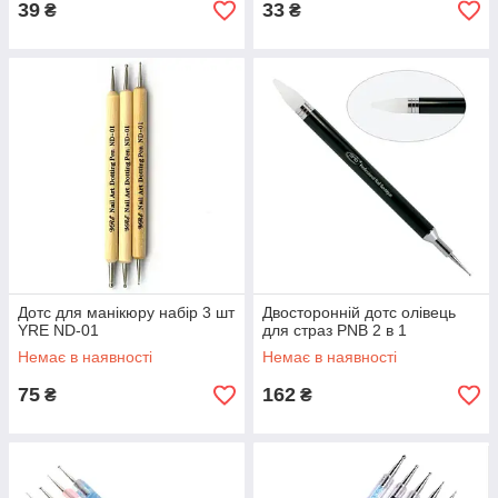
39
33
₴
₴
Дотс для манікюру набір 3 шт
Двосторонній дотс олівець
YRE ND-01
для страз PNB 2 в 1
Немає в наявності
Немає в наявності
75
162
₴
₴