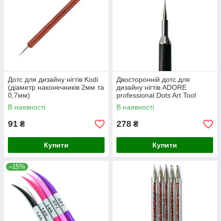
Дотс для дизайну нігтів Kodi
Двосторонній дотс для
(діаметр наконечників 2мм та
дизайну нігтів ADORE
0,7мм)
professional Dots Art Tool
В наявності
В наявності
91
278
₴
₴
Купити
Купити
–15%