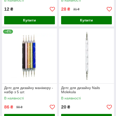
В наявності
В наявності
12
28
₴
₴
31 ₴
Купити
Купити
–4%
Дотс для дизайну манікюру -
Дотс для дизайну Nails
набір з 5 шт.
Molekula
В наявності
В наявності
86
20
₴
₴
90 ₴