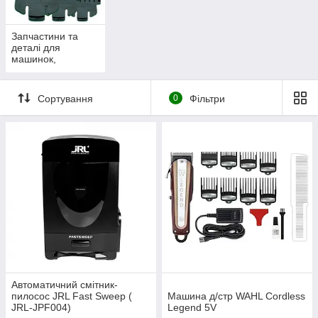
Запчастини та
деталі для
машинок,
тримерів та
електробритв
Сортування
0
Фільтри
Автоматичний смітник-
пилосос JRL Fast Sweep (
Машина д/стр WAHL Cordless
JRL-JPF004)
Legend 5V