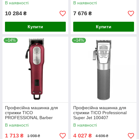
В наявності
В наявності
10 284
7 676
₴
₴
Купити
Купити
–14%
–14%
Професійна машинка для
Професійна машинка для
стрижки TICO
стрижки TICO Professional
PROFESSIONAL Barber
Super Jet 100407
UPPER CUT 5 BURGUNDY
В наявності
В наявності
(100402BO)
1 713
4 027
₴
₴
1 998 ₴
4 696 ₴