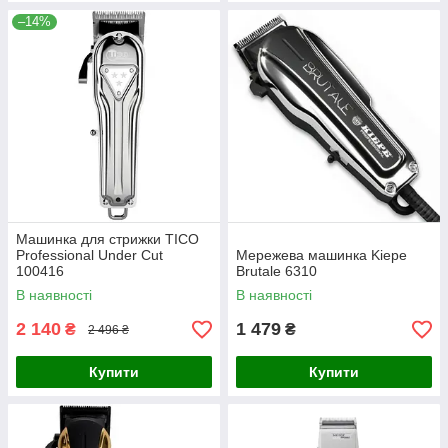
–14%
Машинка для стрижки TICO
Professional Under Cut
Мережева машинка Kiepe
100416
Brutale 6310
В наявності
В наявності
2 140
1 479
₴
₴
2 496 ₴
Купити
Купити