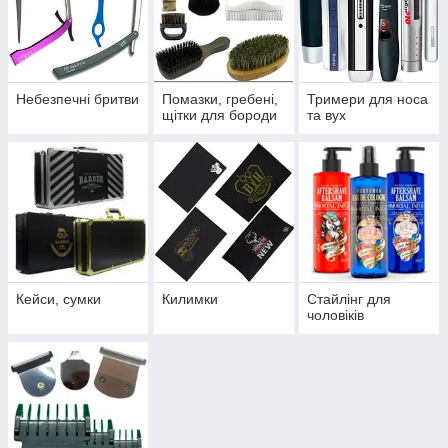
Небезпечні бритви
Помазки, гребені,
Тримери для носа
щітки для бороди
та вух
Кейси, сумки
Килимки
Стайлінг для
чоловіків