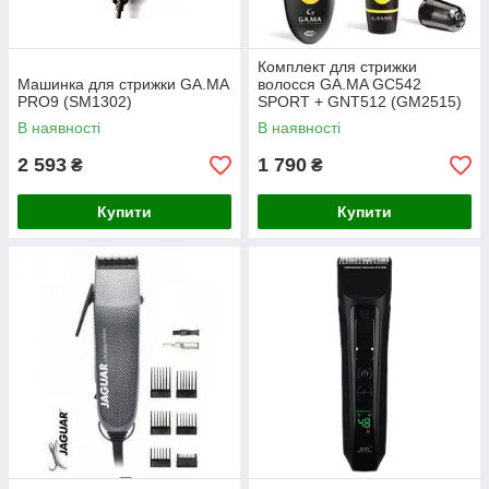
Комплект для стрижки
Машинка для стрижки GA.MA
волосся GA.MA GC542
PRO9 (SM1302)
SPORT + GNT512 (GM2515)
В наявності
В наявності
2 593
1 790
₴
₴
Купити
Купити