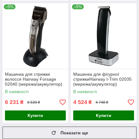
–5%
–5%
Машинка для стрижки
Машинка для фігурної
волосся Hairway Forsage
стрижкиHairway I-Trim 02035
02040 (мережа/акумулятор)
(мережа/акумулятор)
В наявності
В наявності
6 231
4 524
₴
₴
6 539 ₴
4 748 ₴
Купити
Купити
Показати ще