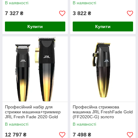
В наявності
В наявності
7 327
3 822
₴
₴
Купити
Купити
Професійний набір для
Професійна стрижкова
стрижки машинка+триммер
машинка JRL FreshFade Gold
JRL Fresh Fade 2020 Gold
(FF2020C-G) золото
Collection (FF2020)
В наявності
В наявності
12 797
7 498
₴
₴