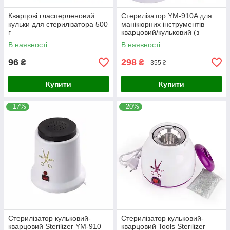
Кварцові гласперленовий
Стерилізатор YM-910A для
кульки для стерилізатора 500
манікюрних інструментів
г
кварцовий/кульковий (з
кульками з комплекту), 100
В наявності
В наявності
Вт, білий
96
298
₴
₴
355 ₴
Купити
Купити
–17%
–20%
Стерилізатор кульковий-
Стерилізатор кульковий-
кварцовий Sterilizer YM-910
кварцовий Tools Sterilizer