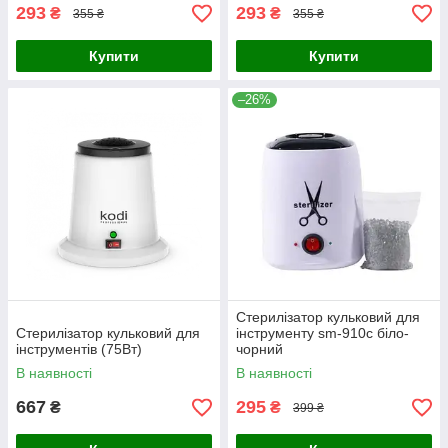
293
293
₴
₴
355 ₴
355 ₴
Купити
Купити
–26%
Стерилізатор кульковий для
Стерилізатор кульковий для
інструменту sm-910c біло-
інструментів (75Вт)
чорний
В наявності
В наявності
667
295
₴
₴
399 ₴