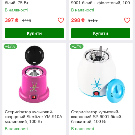
білий, 75 Вт
9001 білий + фіолетовий, 100
Вт
В наявності
В наявності
397
298
₴
₴
477 ₴
371 ₴
Купити
Купити
–17%
–17%
Стерилізатор кульковий-
Стерилізатор кульковий-
кварцовий Sterilizer YM-910A
кварцовий SP-9001 білий-
малиновий, 100 Вт
блакитний, 100 Вт
В наявності
В наявності