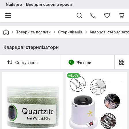
Nailspro - Все для салонів краси
Товари та послуги
Стерилізація
Кварцові стерилізат
Кварцові стерилізатори
Сортування
0
Фільтри
–16%