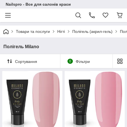
Nailspro - Все для салонів краси
Товари та послуги
Нігті
Полігель (акрил-гель)
Пол
Полігель Milano
Сортування
0
Фільтри