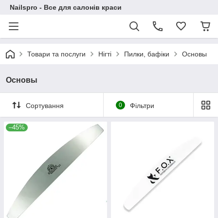
Nailspro - Все для салонів краси
Товари та послуги
Нігті
Пилки, бафіки
Основы
Основы
Сортування
0
Фільтри
–45%