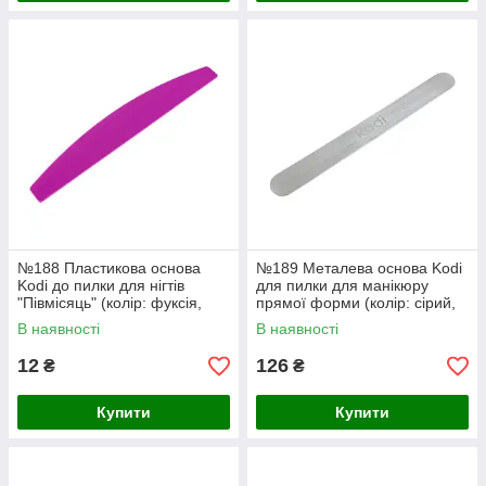
№188 Пластикова основа
№189 Металева основа Kodi
Kodi до пилки для нігтів
для пилки для манікюру
"Півмісяць" (колір: фуксія,
прямої форми (колір: сірий,
розмір: 178/28 мм)
розмір: 178/19 мм)
В наявності
В наявності
12
126
₴
₴
Купити
Купити