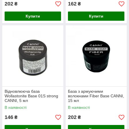
202
162
₴
₴
Купити
Купити
Відновлююча база
База з армуючими
Wollastonite Base 01S strong
волокнами Fiber Base CANNI,
CANNI, 5 мл
15 мл
В наявності
В наявності
146
202
₴
₴