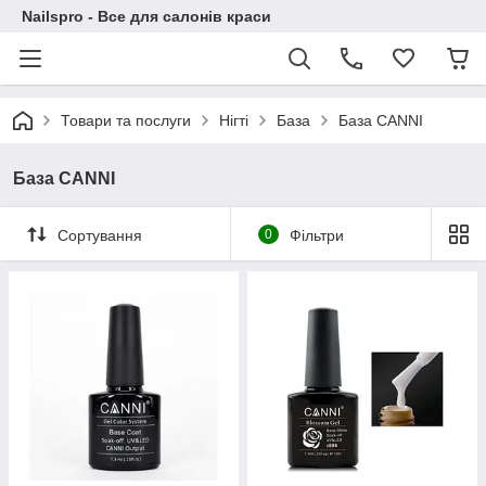
Nailspro - Все для салонів краси
Товари та послуги
Нігті
База
База CANNI
База CANNI
Сортування
0
Фільтри