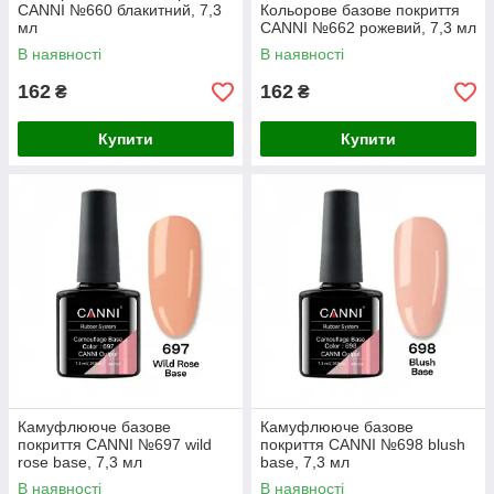
CANNI №660 блакитний, 7,3
Кольорове базове покриття
мл
CANNI №662 рожевий, 7,3 мл
В наявності
В наявності
162
162
₴
₴
Купити
Купити
Камуфлююче базове
Камуфлююче базове
покриття CANNI №697 wild
покриття CANNI №698 blush
rose base, 7,3 мл
base, 7,3 мл
В наявності
В наявності