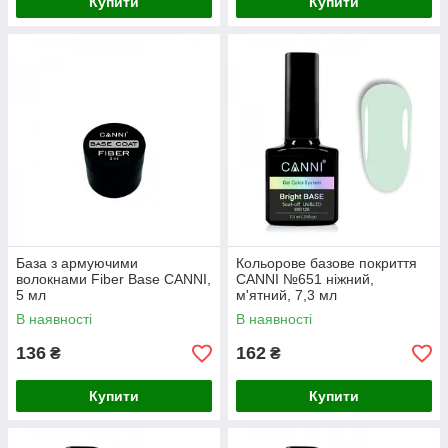
Купити
Купити
База з армуючими
Кольорове базове покриття
волокнами Fiber Base CANNI,
CANNI №651 ніжний,
5 мл
м'ятний, 7,3 мл
В наявності
В наявності
136
162
₴
₴
Купити
Купити