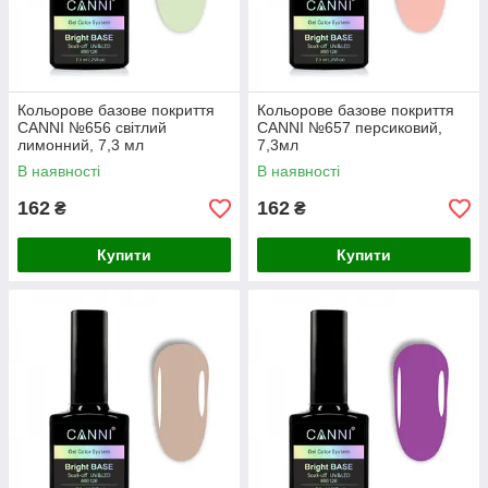
Кольорове базове покриття
Кольорове базове покриття
CANNI №656 світлий
CANNI №657 персиковий,
лимонний, 7,3 мл
7,3мл
В наявності
В наявності
162
162
₴
₴
Купити
Купити