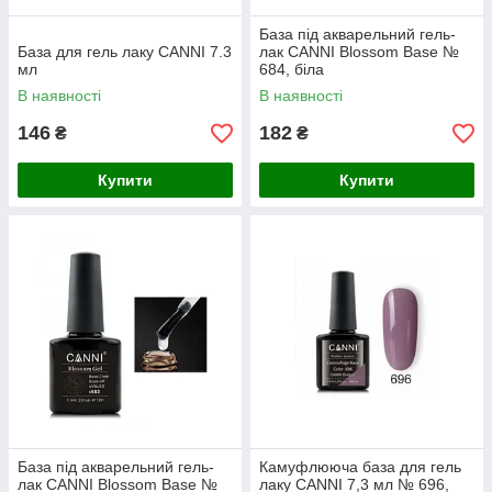
База під акварельний гель-
База для гель лаку CANNI 7.3
лак CANNI Blossom Base №
мл
684, біла
В наявності
В наявності
146
182
₴
₴
Купити
Купити
База під акварельний гель-
Камуфлююча база для гель
лак CANNI Blossom Base №
лаку CANNI 7,3 мл № 696,