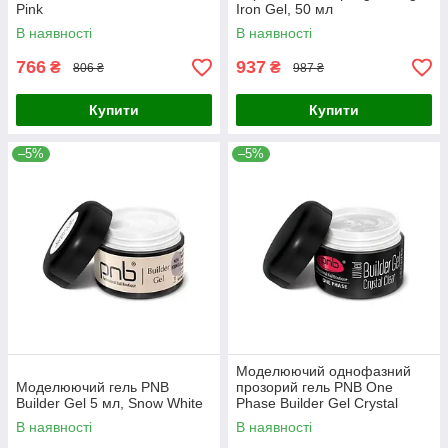
Pink
Iron Gel, 50 мл
В наявності
В наявності
766
937
₴
₴
806 ₴
987 ₴
Купити
Купити
–5%
–5%
Моделюючий однофазний
Моделюючий гель PNB
прозорий гель PNB One
Builder Gel 5 мл, Snow White
Phase Builder Gel Сrystal
Clear, 5 мл
В наявності
В наявності