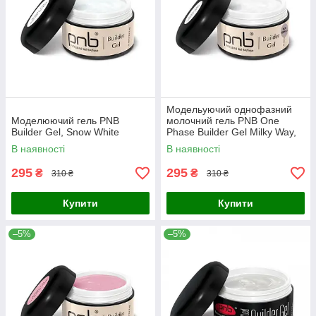
Модельуючий однофазний
Моделюючий гель PNB
молочний гель PNB One
Builder Gel, Snow White
Phase Builder Gel Milky Way,
15 мл
В наявності
В наявності
295
295
₴
₴
310 ₴
310 ₴
Купити
Купити
–5%
–5%