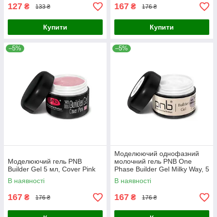
127
167
₴
₴
133 ₴
176 ₴
Купити
Купити
–5%
–5%
Моделюючий однофазний
Моделюючий гель PNB
молочний гель PNB One
Builder Gel 5 мл, Cover Pink
Phase Builder Gel Milky Way, 5
мл
В наявності
В наявності
167
167
₴
₴
176 ₴
176 ₴