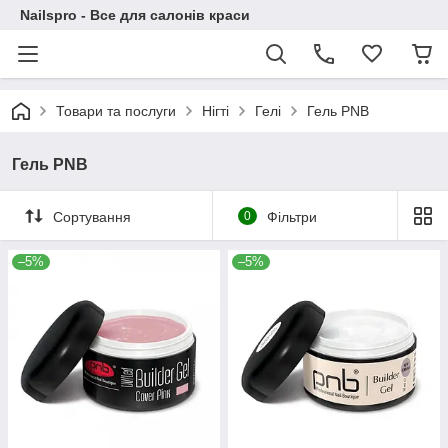
Nailspro - Все для салонів краси
Товари та послуги
Нігті
Гелі
Гель PNB
Гель PNB
Сортування
0
Фільтри
–5%
–5%