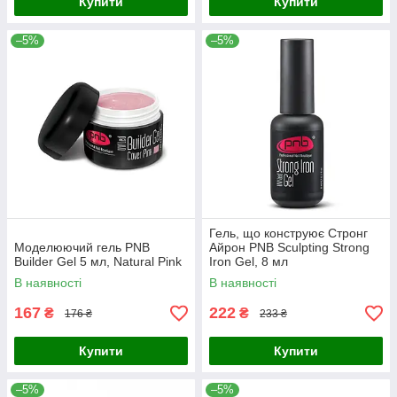
Купити
Купити
–5%
–5%
Гель, що конструює Стронг
Моделюючий гель PNB
Айрон PNB Sculpting Strong
Builder Gel 5 мл, Natural Pink
Iron Gel, 8 мл
В наявності
В наявності
167
222
₴
₴
176 ₴
233 ₴
Купити
Купити
–5%
–5%