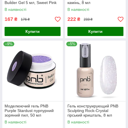
Builder Gel 5 мл, Sweet Pink
камінь, 8 мл
В наявності
В наявності
167
222
₴
₴
176 ₴
233 ₴
Купити
Купити
–9%
–5%
Моделюючий гель PNB
Гель конструирующий PNB
Purple Stardust пурпурний
Sculpting Rock-Crystal
зоряний пил, 50 мл
гірський кришталь, 8 мл
В наявності
В наявності