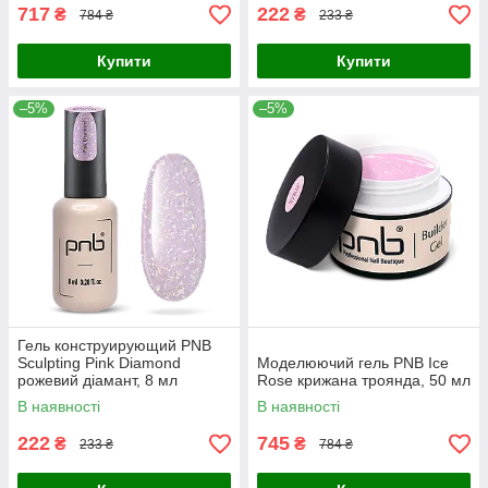
717
222
₴
₴
784 ₴
233 ₴
Купити
Купити
–5%
–5%
Гель конструирующий PNB
Sculpting Pink Diamond
Моделюючий гель PNB Ice
рожевий діамант, 8 мл
Rose крижана троянда, 50 мл
В наявності
В наявності
222
745
₴
₴
233 ₴
784 ₴