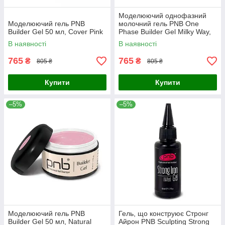
Моделюючий однофазний
Моделюючий гель PNB
молочний гель PNB One
Builder Gel 50 мл, Cover Pink
Phase Builder Gel Milky Way,
50 мл
В наявності
В наявності
765
765
₴
₴
805 ₴
805 ₴
Купити
Купити
–5%
–5%
Моделюючий гель PNB
Гель, що конструює Стронг
Builder Gel 50 мл, Natural
Айрон PNB Sculpting Strong