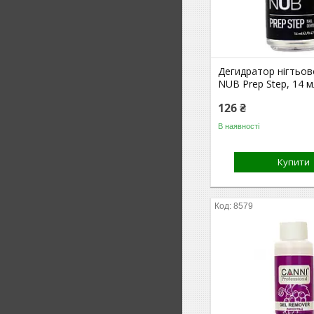
Дегидратор нігтьов
NUB Prep Step, 14 м
126 ₴
В наявності
Купити
8579