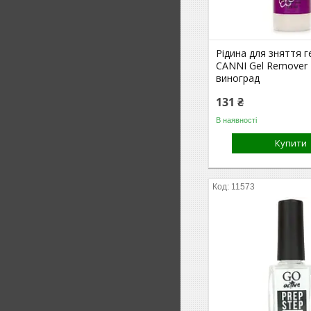
Рідина для зняття г
CANNI Gel Remover 
виноград
131 ₴
В наявності
Купити
11573