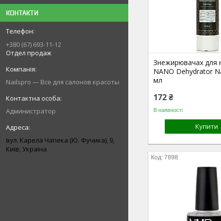
КОНТАКТИ
+380 (67) 693-11-12
Отдел продаж
Знежирювачах для ні
NANO Dehydrator Nai
мл
Nailspro — Все для салонов красоты
172 ₴
Администратор
В наявності
Купити
вул. Карела Чапека (Ю. Фучика), 9,
Київ, Україна
7898