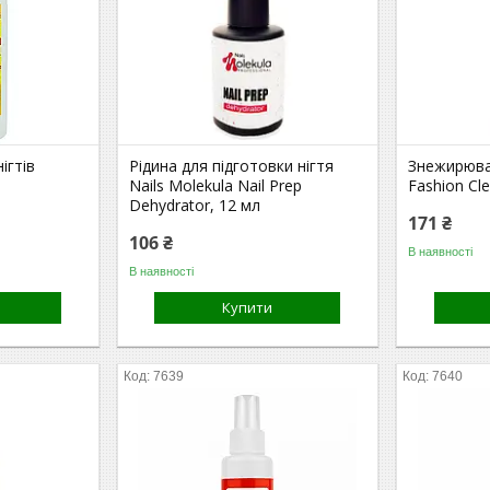
ігтів
Рідина для підготовки нігтя
Знежирювач
Nails Molekula Nail Prep
Fashion Cl
Dehydrator, 12 мл
171 ₴
106 ₴
В наявності
В наявності
Купити
7639
7640