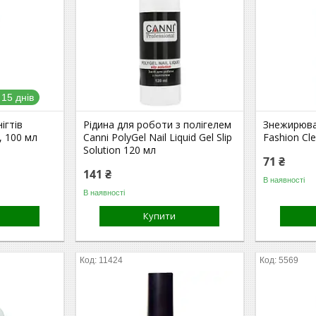
15 днів
ігтів
Рідина для роботи з полігелем
Знежирювач
, 100 мл
Canni PolyGel Nail Liquid Gel Slip
Fashion Cle
Solution 120 мл
71 ₴
141 ₴
В наявності
В наявності
Купити
11424
5569