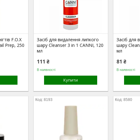
гтів F.O.X
Засіб для видалення липкого
Засіб для 
l Prep, 250
шару Cleanser 3 in 1 CANNI, 120
шару Clean
мл
мл
111 ₴
81 ₴
В наявності
В наявності
Купити
8193
8580