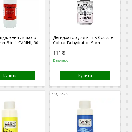
видалення липкого
Дегидратор для нігтів Couture
ser 3 in 1 CANNI, 60
Colour Dehydrator, 9 мл
111 ₴
В наявності
Купити
Купити
8578