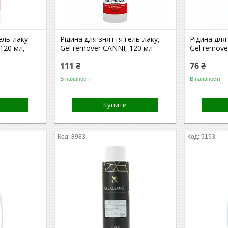
ель-лаку
Рідина для зняття гель-лаку,
Рідина для
120 мл,
Gel remover CANNI, 120 мл
Gel remove
111 ₴
76 ₴
В наявності
В наявності
Купити
8983
9193