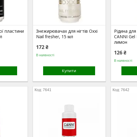
ої пластини
Знежирювачах для нігтів Oxxi
Рідина для
л
Nail fresher, 15 мл
CANNI Gel 
лимон
172 ₴
126 ₴
В наявності
В наявності
Купити
7641
7642