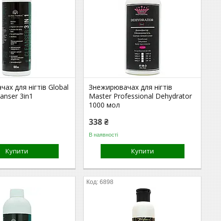
ах для нігтів Global
Знежирювачах для нігтів
anser 3in1
Master Professional Dehydrator
1000 мол
338 ₴
В наявності
Купити
Купити
6898