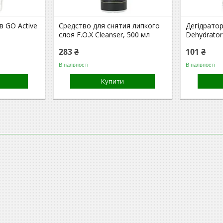
в GO Active
Средство для снятия липкого
Дегідратор
слоя F.O.X Cleanser, 500 мл
Dehydrator
283 ₴
101 ₴
В наявності
В наявності
Купити