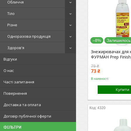
Обличчя
Тіло
Різне
Одноразова продукція
–8%
Залишилось 
Здоров'я
Знежирювачах для н
ФУРМАН Prep Finish
Відгуки
79 ₴
О нас
73 ₴
В наявності
Часті запитання
Купити
Повернення
Доставка та оплата
4320
Договір публічної оферти
ФІЛЬТРИ