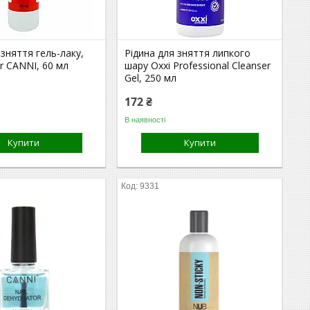
 зняття гель-лаку,
Рідина для зняття липкого
r CANNI, 60 мл
шару Oxxi Professional Cleanser
Gel, 250 мл
172 ₴
В наявності
Купити
Купити
9331