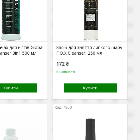
ах для нігтів Global
Засіб для зняття липкого шару
eanser 3in1 500 мл
F.O.X Cleanser, 250 мл
172 ₴
В наявності
Купити
Купити
7950