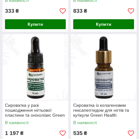
В наявності
В наявності
333
833
₴
₴
Купити
Купити
Сироватка у разі
Сироватка із колагеновим
пошкодження нігтьової
гексапептидом для нігтів та
пластини та оніхолізис Green
кутікули Green Health
Health ОКР-007, 30 мл
ОКР-008, 10 мл
В наявності
В наявності
1 197
535
₴
₴