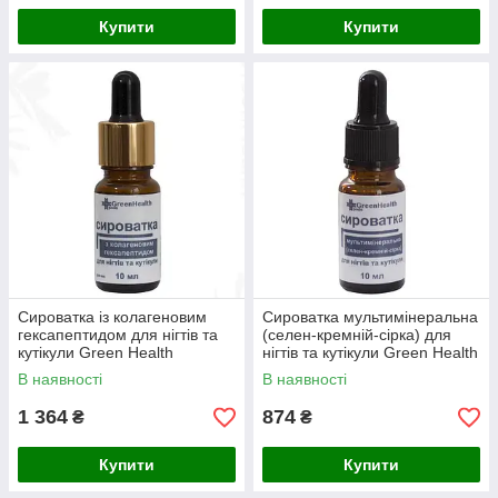
Купити
Купити
Сироватка із колагеновим
Сироватка мультимінеральна
гексапептидом для нігтів та
(селен-кремній-сірка) для
кутікули Green Health
нігтів та кутікули Green Health
ОКР-008, 30 мл
ОКР-009, 30 мл
В наявності
В наявності
1 364
874
₴
₴
Купити
Купити