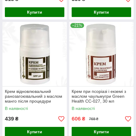
Купити
Купити
–21%
Крем відновлювальний
Крем при псоріазі і екземі з
ранозагоювальний з маслом
маслом чаульмугри Green
манго після процедури
Health СС-027, 30 мл
татуажу SPF50 Green Health
В наявності
В наявності
СС-026, 30 мл
439
606
₴
₴
768 ₴
Купити
Купити