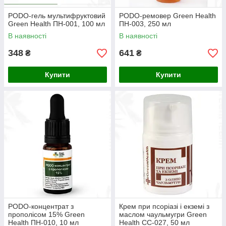
PODO-гель мультифруктовий
PODO-ремовер Green Health
Green Health ПН-001, 100 мл
ПН-003, 250 мл
В наявності
В наявності
348
641
₴
₴
Купити
Купити
PODO-концентрат з
Крем при псоріазі і екземі з
прополісом 15% Green
маслом чаульмугри Green
Health ПН-010, 10 мл
Health СС-027, 50 мл