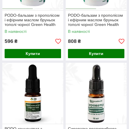
PODO-бальзам з прополісом
PODO-бальзам з прополісом
і ефірним маслом бруньок
і ефірним маслом бруньок
тополі чорної Green Health
тополі чорної Green Health
ПН-007, 30 мл
ПН-007, 50 мл
В наявності
В наявності
596
808
₴
₴
Купити
Купити
PODO-концентрат з
Сироватка протигрибкова