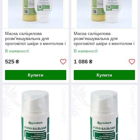
Маска саліцилова
Маска саліцилова
розм'якшувальна для
розм'якшувальна для
ороговілої шкіри з ментолом і
ороговілої шкіри з ментолом і
евкаліптом Green Health
евкаліптом Green Health
В наявності
В наявності
ПН-005, 100 мл
ПН-005, 250 мл
525
1 086
₴
₴
Купити
Купити