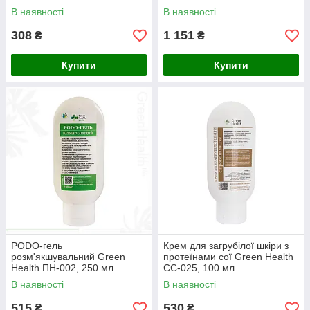
В наявності
В наявності
308
1 151
₴
₴
Купити
Купити
PODO-гель
Крем для загрубілої шкіри з
розм'якшувальний Green
протеїнами сої Green Health
Health ПН-002, 250 мл
СС-025, 100 мл
В наявності
В наявності
515
530
₴
₴