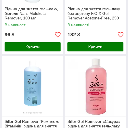
Рідина для зняття гель-лаку,
Рідина для зняття гель-лаку
біогеля Nails Molekula
без ацетону F.O.X Gel
Remover, 100 мл
Remover Acetone-Free, 250
мл
В наявності
В наявності
96
182
₴
₴
Купити
Купити
Siller Gel Remover "Комплекс
Siller Gel Remover «Сакура»
Вітамінів" рідина для зняття
рідина для зняття гель-лаку,