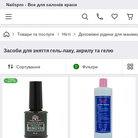
Nailspro - Все для салонів краси
Товари та послуги
Нігті
Допоміжні рідини для манікю
Засоби для зняття гель-лаку, акрилу та гелю
Сортування
0
Фільтри
–22%