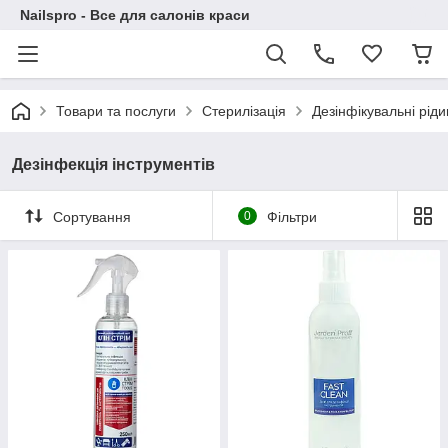
Nailspro - Все для салонів краси
Товари та послуги
Стерилізація
Дезінфікувальні рід
Дезінфекція інструментів
Сортування
0
Фільтри