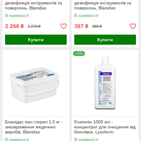
дезінфекція інструментів та
дезінфекція інструментів та
поверхонь, Blanidas
поверхонь, Blanidas
В наявності
В наявності
2 268
387
₴
₴
2 279 ₴
389 ₴
Купити
Купити
–1%
Бланідас еко-стерил 1,5 кг -
Ензоклін 1000 мл -
знезараження медичних
концентрат для очищення від
виробів, Blanidas
біоплівок, Lysoform
В наявності
В наявності