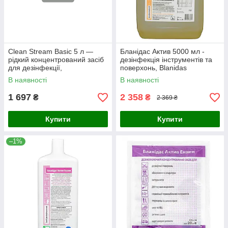
Clean Stream Basic 5 л —
Бланідас Актив 5000 мл -
рідкий концентрований засіб
дезінфекція інструментів та
для дезінфекції,
поверхонь, Blanidas
достерилізаційного
В наявності
В наявності
очищення та стерилізації
1 697
2 358
₴
₴
2 369 ₴
Купити
Купити
–1%