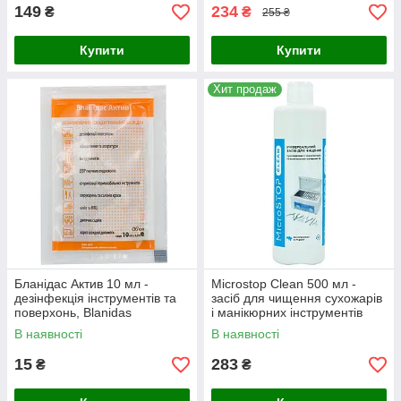
149
234
₴
₴
255 ₴
Купити
Купити
Хит продаж
Бланідас Актив 10 мл -
Microstop Clean 500 мл -
дезінфекція інструментів та
засіб для чищення сухожарів
поверхонь, Blanidas
і манікюрних інструментів
В наявності
В наявності
15
283
₴
₴