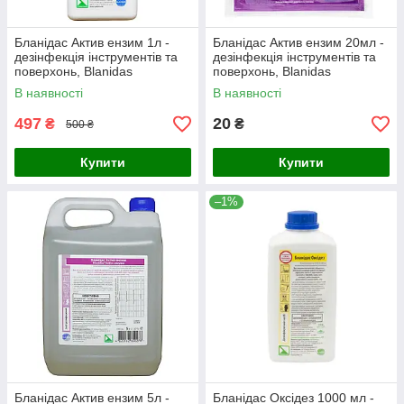
Бланідас Актив ензим 1л -
Бланідас Актив ензим 20мл -
дезінфекція інструментів та
дезінфекція інструментів та
поверхонь, Blanidas
поверхонь, Blanidas
В наявності
В наявності
497
20
₴
₴
500 ₴
Купити
Купити
–1%
Бланідас Актив ензим 5л -
Бланідас Оксідез 1000 мл -