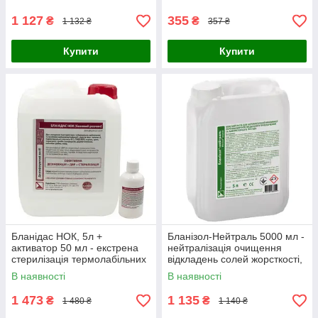
1 127
355
₴
₴
1 132 ₴
357 ₴
Купити
Купити
Бланідас НОК, 5л +
Бланізол-Нейтраль 5000 мл -
активатор 50 мл - екстрена
нейтралізація очищення
стерилізація термолабільних
відкладень солей жорсткості,
інструментів, Blanidas
Lysoform
В наявності
В наявності
1 473
1 135
₴
₴
1 480 ₴
1 140 ₴