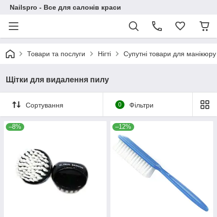
Nailspro - Все для салонів краси
Товари та послуги
Нігті
Супутні товари для манікюру
Щітки для видалення пилу
Сортування
0
Фільтри
–8%
–12%