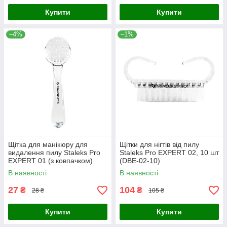
Купити
Купити
–4%
–1%
Щітка для манікюру для
Щітки для нігтів від пилу
видалення пилу Staleks Pro
Staleks Pro EXPERT 02, 10 шт
EXPERT 01 (з ковпачком)
(DBE-02-10)
(DBE-01)
В наявності
В наявності
27
104
₴
₴
28 ₴
105 ₴
Купити
Купити