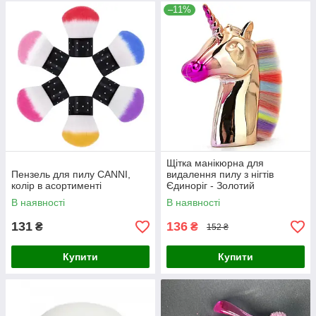
–11%
Щітка манікюрна для
Пензель для пилу CANNI,
видалення пилу з нігтів
колір в асортименті
Єдиноріг - Золотий
В наявності
В наявності
131
136
₴
₴
152 ₴
Купити
Купити