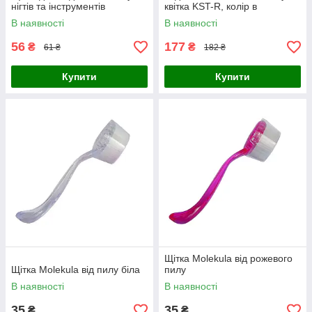
нігтів та інструментів
квітка KST-R, колір в
асортименті
В наявності
В наявності
56
177
₴
₴
61 ₴
182 ₴
Купити
Купити
Щітка Molekula від рожевого
Щітка Molekula від пилу біла
пилу
В наявності
В наявності
35
35
₴
₴