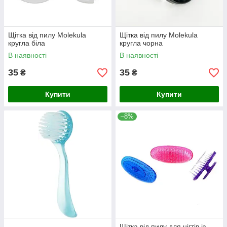
Щітка від пилу Molekula
Щітка від пилу Molekula
кругла біла
кругла чорна
В наявності
В наявності
35
35
₴
₴
Купити
Купити
–8%
Щітка від пилу для нігтів із