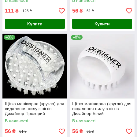
В наявності
В наявності
111
56
₴
₴
126 ₴
61 ₴
Купити
Купити
–8%
–8%
Щітка манікюрна (кругла) для
Щітка манікюрна (кругла) для
видалення пилу з нігтів
видалення пилу з нігтів
Дизайнер Прозорий
Дизайнер Білий
В наявності
В наявності
56
56
₴
₴
61 ₴
61 ₴