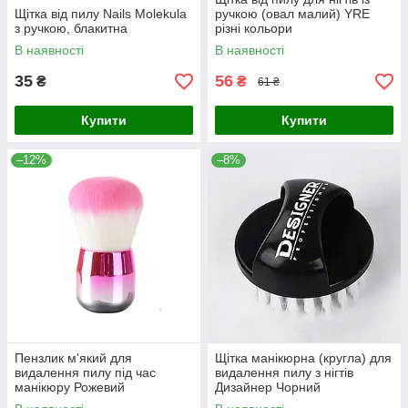
Щітка від пилу Nails Molekula
ручкою (овал малий) YRE
з ручкою, блакитна
різні кольори
В наявності
В наявності
35
56
₴
₴
61 ₴
Купити
Купити
–12%
–8%
Пензлик м'який для
Щітка манікюрна (кругла) для
видалення пилу під час
видалення пилу з нігтів
манікюру Рожевий
Дизайнер Чорний