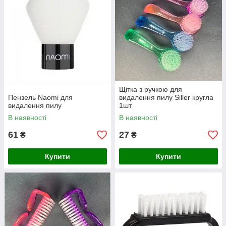
Щітка з ручкою для
Пензель Naomi для
видалення пилу Siller кругла
видалення пилу
1шт
В наявності
В наявності
61
27
₴
₴
Купити
Купити