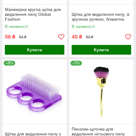
Манікюрна кругла щітка для
видалення пилу Global
Щітка для видалення пилу, зі
Fashion
зручною ручкою, блакитна
В наявності
В наявності
56
45
₴
₴
61 ₴
51 ₴
Купити
Купити
–8%
–3%
Пензлик-щіточка для
Щітка для видалення пилу з
видалення нігтьового пилу