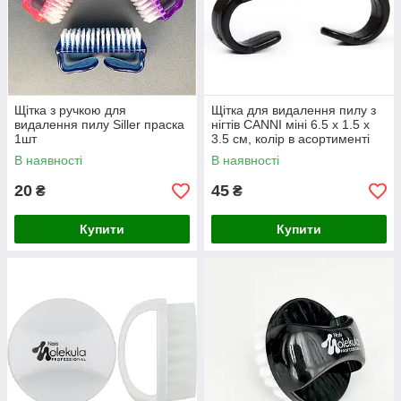
Щітка з ручкою для
Щітка для видалення пилу з
видалення пилу Siller праска
нігтів CANNI міні 6.5 х 1.5 х
1шт
3.5 см, колір в асортименті
В наявності
В наявності
20
45
₴
₴
Купити
Купити