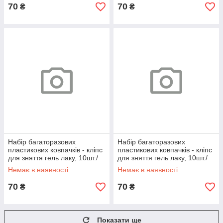
70
70
₴
₴
Набір багаторазових
Набір багаторазових
пластикових ковпачків - кліпс
пластикових ковпачків - кліпс
для зняття гель лаку, 10шт./
для зняття гель лаку, 10шт./
уп. Чорний
уп. Салатовий
Немає в наявності
Немає в наявності
70
70
₴
₴
Показати ще