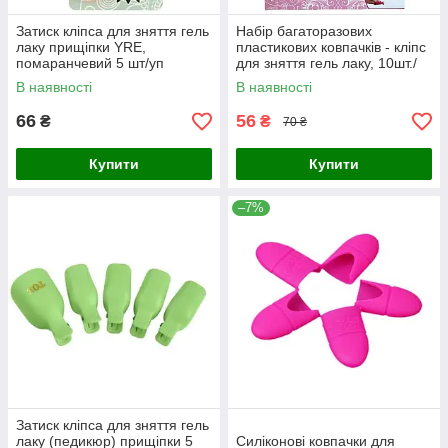
Затиск кліпса для зняття гель
Набір багаторазових
лаку прищіпки YRE,
пластикових ковпачків - кліпс
помаранчевий 5 шт/уп
для зняття гель лаку, 10шт./
уп. Рожевий
В наявності
В наявності
66
56
₴
₴
70 ₴
Купити
Купити
–7%
Затиск кліпса для зняття гель
лаку (педикюр) прищіпки 5
Силіконові ковпачки для