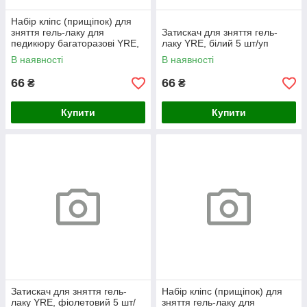
Набір кліпс (прищіпок) для
зняття гель-лаку для
Затискач для зняття гель-
педикюру багаторазові YRE,
лаку YRE, білий 5 шт/уп
фіолетовий 5 шт/уп
В наявності
В наявності
66
66
₴
₴
Купити
Купити
Затискач для зняття гель-
Набір кліпс (прищіпок) для
лаку YRE, фіолетовий 5 шт/
зняття гель-лаку для