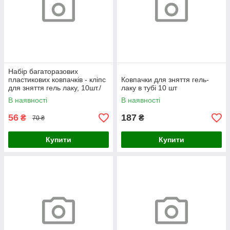
Набір багаторазових
пластикових ковпачків - кліпс
Ковпачки для зняття гель-
для зняття гель лаку, 10шт./
лаку в тубі 10 шт
уп. Жовтий
В наявності
В наявності
56
187
₴
₴
70 ₴
Купити
Купити