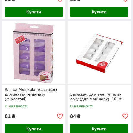
Купити
Купити
Кліпси Molekula пластикові
для зняття гель-лаку
Затискачі для зняття гель-
(фіолетові)
лаку (для манікюру), 10шт
В наявності
В наявності
81
84
₴
₴
Купити
Купити