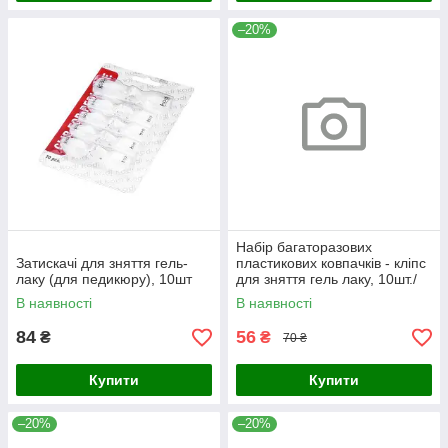
–20%
Набір багаторазових
Затискачі для зняття гель-
пластикових ковпачків - кліпс
лаку (для педикюру), 10шт
для зняття гель лаку, 10шт./
уп. Червоний
В наявності
В наявності
84
56
₴
₴
70 ₴
Купити
Купити
–20%
–20%