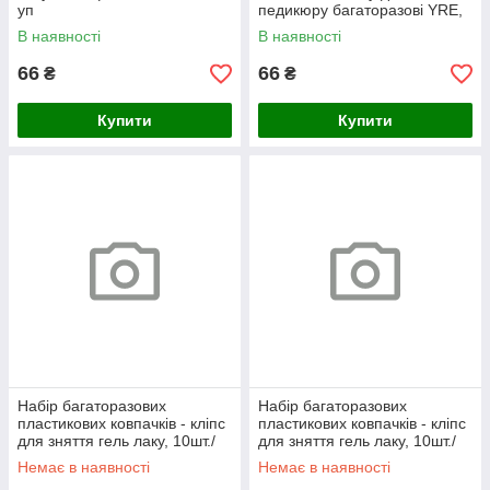
уп
педикюру багаторазові YRE,
золотий 5 шт/уп
В наявності
В наявності
66
66
₴
₴
Купити
Купити
Набір багаторазових
Набір багаторазових
пластикових ковпачків - кліпс
пластикових ковпачків - кліпс
для зняття гель лаку, 10шт./
для зняття гель лаку, 10шт./
уп. Яскраво-рожевий
уп.
Немає в наявності
Немає в наявності