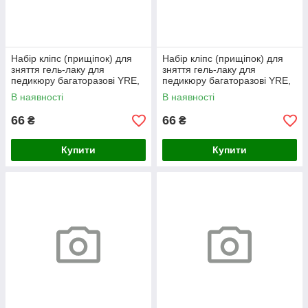
Набір кліпс (прищіпок) для
Набір кліпс (прищіпок) для
зняття гель-лаку для
зняття гель-лаку для
педикюру багаторазові YRE,
педикюру багаторазові YRE,
рожевий 5 шт/уп
помаранчевий 5 шт/уп
В наявності
В наявності
66
66
₴
₴
Купити
Купити