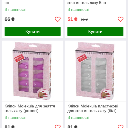
шт
зняття гель лаку 5шт
В наявності
В наявності
66
51
₴
₴
55 ₴
Купити
Купити
Кліпси Molekula для зняття
Кліпси Molekula пластикові
гель-лаку (рожеві).
для зняття гель-лаку (білі)
В наявності
В наявності
81
81
₴
₴