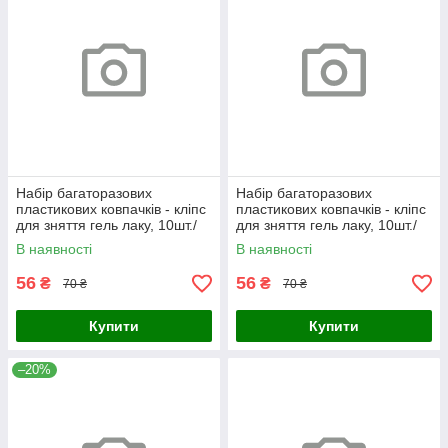
Набір багаторазових
Набір багаторазових
пластикових ковпачків - кліпс
пластикових ковпачків - кліпс
для зняття гель лаку, 10шт./
для зняття гель лаку, 10шт./
уп. Фіолетовий
уп. Помаранчевий
В наявності
В наявності
56
56
₴
₴
70 ₴
70 ₴
Купити
Купити
–20%