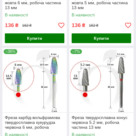
жовта 6 мм, робоча частина
жовта 5 мм, робоча частина
13 мм
13 мм
В наявності
В наявності
136
136
₴
₴
162 ₴
162 ₴
Купити
Купити
–36%
–7%
Фреза карбід-вольфрамова
Фреза твердосплавна конус
твердосплавна кукурудза
червона 5.2 мм, робоча
червона 6 мм, робоча
частина 13 мм
частина 14.5 мм
В наявності
В наявності