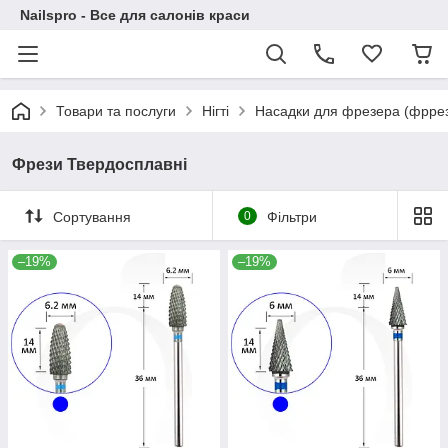
Nailspro - Все для салонів краси
Товари та послуги
Нігті
Насадки для фрезера (фррез
Фрези Твердосплавні
Сортування
0
Фільтри
–19%
–19%