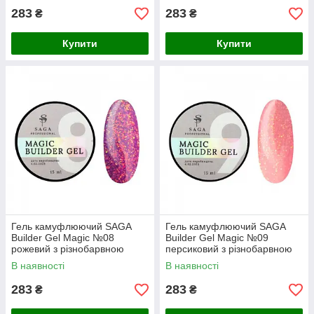
283
283
₴
₴
Купити
Купити
Гель камуфлюючий SAGA
Гель камуфлюючий SAGA
Builder Gel Magic №08
Builder Gel Magic №09
рожевий з різнобарвною
персиковий з різнобарвною
поталлю, 15 мл
поталлю, 15 мл
В наявності
В наявності
283
283
₴
₴