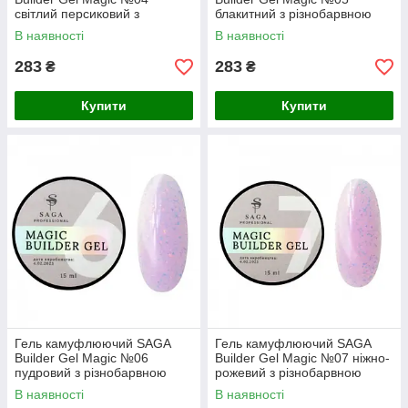
світлий персиковий з
блакитний з різнобарвною
різнобарвною поталлю, 15
поталлю, 15 мл
В наявності
В наявності
мл
283
283
₴
₴
Купити
Купити
Гель камуфлюючий SAGA
Гель камуфлюючий SAGA
Builder Gel Magic №06
Builder Gel Magic №07 ніжно-
пудровий з різнобарвною
рожевий з різнобарвною
поталлю, 15 мл
поталлю, 15 мл
В наявності
В наявності