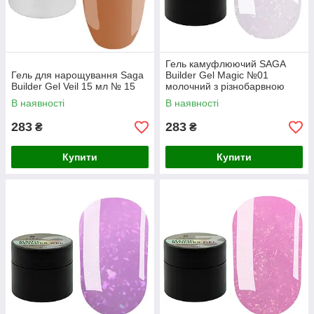
Гель камуфлюючий SAGA
Гель для нарощування Saga
Builder Gel Magic №01
Builder Gel Veil 15 мл № 15
молочний з різнобарвною
поталлю, 15 мл
В наявності
В наявності
283
283
₴
₴
Купити
Купити