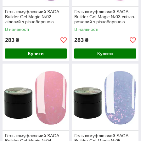
Гель камуфлюючий SAGA
Гель камуфлюючий SAGA
Builder Gel Magic №02
Builder Gel Magic №03 світло-
ліловий з різнобарвною
рожевий з різнобарвною
поталлю, 15 мл
поталлю, 15 мл
В наявності
В наявності
283
283
₴
₴
Купити
Купити
Гель камуфлюючий SAGA
Гель камуфлюючий SAGA
Builder Gel Magic №04
Builder Gel Magic №05