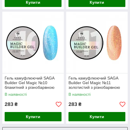
Купити
Купити
Гель камуфлюючий SAGA
Гель камуфлюючий SAGA
Builder Gel Magic №10
Builder Gel Magic №11
блакитний з різнобарвною
золотистий з різнобарвною
поталлю, 15 мл
поталлю, 15 мл
В наявності
В наявності
283
283
₴
₴
Купити
Купити