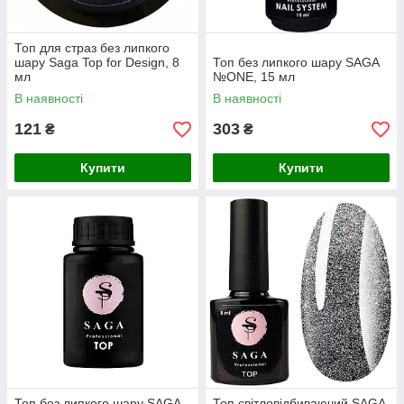
Топ для страз без липкого
шару Saga Top for Design, 8
Топ без липкого шару SAGA
мл
№ONE, 15 мл
В наявності
В наявності
121
303
₴
₴
Купити
Купити
Топ без липкого шару SAGA
Топ світловідбиваючий SAGA