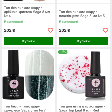
Топ без липкого шару з
дрібною крихтою Saga 8 мл
Топ без липкого шару з
№ 4
пластівцями Saga 8 мл № 5
В наявності
В наявності
202
202
₴
₴
Купити
Купити
–1%
Топ без липкого шару
Топ для нігтів із пластівцями
хамелеон Saga 8 мл № 7
Saga Top Leaf 8 мл, Red