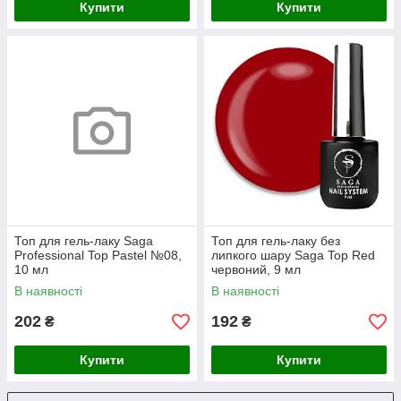
Купити
Купити
Топ для гель-лаку Saga
Топ для гель-лаку без
Professional Top Pastel №08,
липкого шару Saga Top Red
10 мл
червоний, 9 мл
В наявності
В наявності
202
192
₴
₴
Купити
Купити