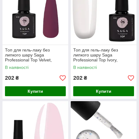
Топ для гель-лаку без
Топ для гель-лаку без
липкого шару Saga
липкого шару Saga
Professional Top Velvet,
Professional Top Ivory,
матовий, 8 мл
молочний, 8 мл
В наявності
В наявності
202
202
₴
₴
Купити
Купити