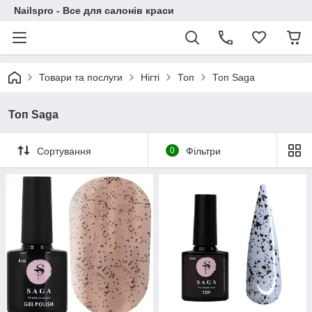
Nailspro - Все для салонів краси
Товари та послуги
Нігті
Топ
Топ Saga
Топ Saga
Сортування
0
Фільтри