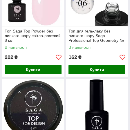
Топ Saga Top Powder без
Топ для гель-лаку без
липкого шару світло-рожевий
липкого шару Saga
8 мл
Professional Top Geometry №
06
В наявності
В наявності
202
162
₴
₴
Купити
Купити