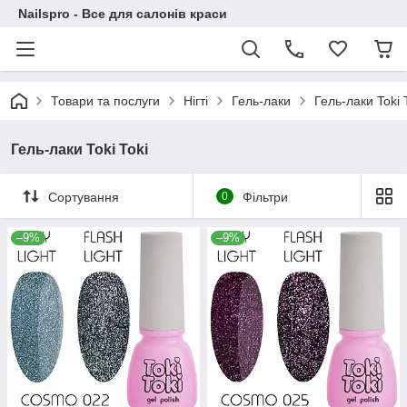
Nailspro - Все для салонів краси
Товари та послуги
Нігті
Гель-лаки
Гель-лаки Toki 
Гель-лаки Toki Toki
Сортування
0
Фільтри
–9%
–9%