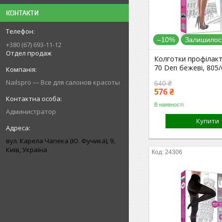
КОНТАКТИ
–10%
Залишилось
+380 (67) 693-11-12
Отдел продаж
Колготки профілакт
70 Den бежеві, 805/
Nailspro — Все для салонов красоты
640 ₴
576 ₴
В наявності
Администратор
Купити
вул. Карела Чапека (Ю. Фучика), 9,
Київ, Україна
24306