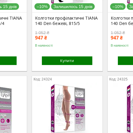
 15 днів
–10%
Залишилось 15 днів
–10%
З
ичні TIANA
Колготки профілактичні TIANA
Колготки 
/4
140 Den бежеві, 815/5
140 Den бе
1 052 ₴
1 052 ₴
947 ₴
947 ₴
В наявності
В наявності
Купити
24324
24325