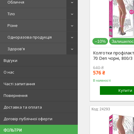
Обличчя
Тіло
Різне
Одноразова продукція
–10%
Залишилось
Здоров'я
Колготки профілакт
70 Den чорні, 800/3
Відгуки
640 ₴
О нас
576 ₴
В наявності
Часті запитання
Купити
Повернення
Доставка та оплата
24293
Договір публічної оферти
ФІЛЬТРИ