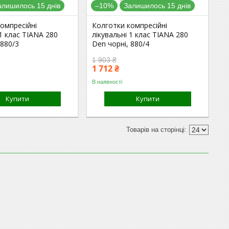
алишилось 15 днів
–10%
Залишилось 15 днів
омпресійні
Колготки компресійні
 1 клас TIANA 280
лікувальні 1 клас TIANA 280
 880/3
Den чорні, 880/4
1 903 ₴
1 712 ₴
В наявності
Купити
Купити