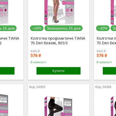
 15 днів
–10%
Залишилось 15 днів
–10%
З
ичні TIANA
Колготки профілактичні TIANA
Колготки 
2
70 Den бежеві, 805/3
70 Den беж
640 ₴
640 ₴
576 ₴
576 ₴
В наявності
В наявності
Купити
24303
24304