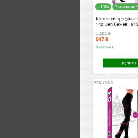
–10%
Залишилось
Колготки профілакт
140 Den бежеві, 815
1 052 ₴
947 ₴
В наявності
Купити
24319