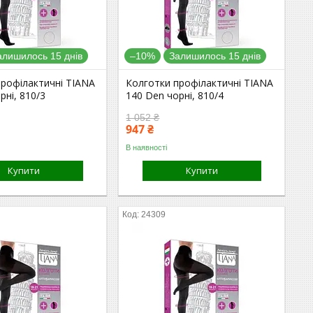
алишилось 15 днів
–10%
Залишилось 15 днів
профілактичні TIANA
Колготки профілактичні TIANA
рні, 810/3
140 Den чорні, 810/4
1 052 ₴
947 ₴
В наявності
Купити
Купити
24309