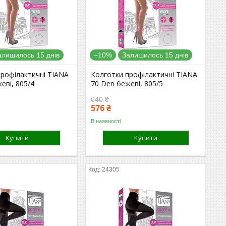
алишилось 15 днів
–10%
Залишилось 15 днів
профілактичні TIANA
Колготки профілактичні TIANA
еві, 805/4
70 Den бежеві, 805/5
640 ₴
576 ₴
В наявності
Купити
Купити
24305