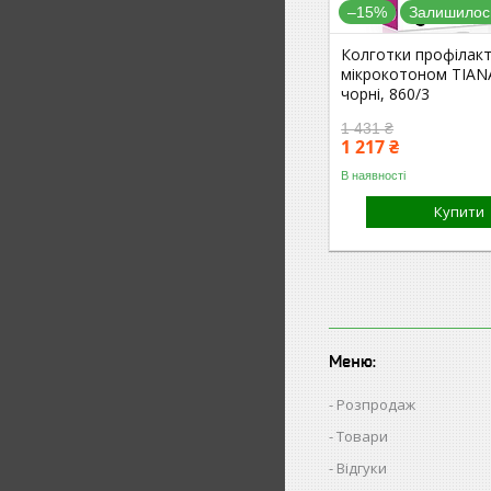
–15%
Залишилось
Колготки профілакт
мікрокотоном TIAN
чорні, 860/3
1 431 ₴
1 217 ₴
В наявності
Купити
Меню:
Розпродаж
Товари
Відгуки