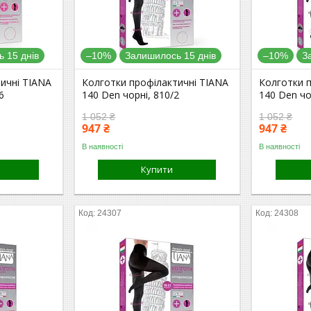
 15 днів
–10%
Залишилось 15 днів
–10%
З
ичні TIANA
Колготки профілактичні TIANA
Колготки 
6
140 Den чорні, 810/2
140 Den чо
1 052 ₴
1 052 ₴
947 ₴
947 ₴
В наявності
В наявності
Купити
24307
24308