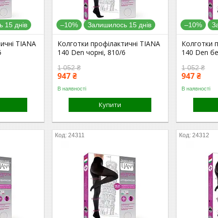
 15 днів
–10%
Залишилось 15 днів
–10%
З
ичні TIANA
Колготки профілактичні TIANA
Колготки 
5
140 Den чорні, 810/6
140 Den бе
1 052 ₴
1 052 ₴
947 ₴
947 ₴
В наявності
В наявності
Купити
24311
24312