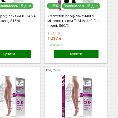
алишилось 15 днів
–15%
Залишилось 15 днів
профілактичні TIANA
Колготки профілактичні з
жеві, 815/6
мікрокотоном TIANA 140 Den
чорні, 860/2
1 431 ₴
1 217 ₴
В наявності
Купити
Купити
24326