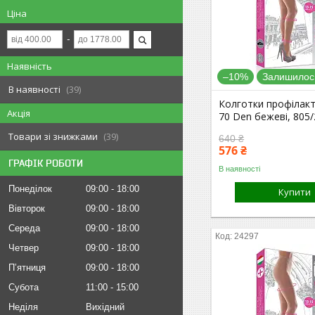
Ціна
Наявність
–10%
Залишилось
В наявності
39
Колготки профілакт
Акція
70 Den бежеві, 805/
Товари зі знижками
39
640 ₴
576 ₴
ГРАФІК РОБОТИ
В наявності
Понеділок
09:00
18:00
Купити
Вівторок
09:00
18:00
Середа
09:00
18:00
24297
Четвер
09:00
18:00
Пʼятниця
09:00
18:00
Субота
11:00
15:00
Неділя
Вихідний