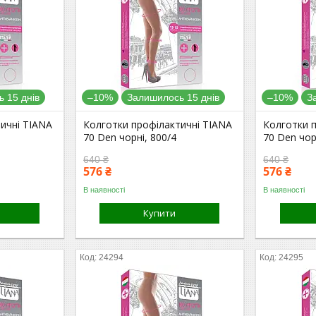
 15 днів
–10%
Залишилось 15 днів
–10%
З
ичні TIANA
Колготки профілактичні TIANA
Колготки 
70 Den чорні, 800/4
70 Den чор
640 ₴
640 ₴
576 ₴
576 ₴
В наявності
В наявності
Купити
24294
24295