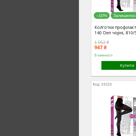
–10%
Залишилось
Колготки профілакт
140 Den чорні, 810/
1 052 ₴
947 ₴
В наявності
Купити
24310