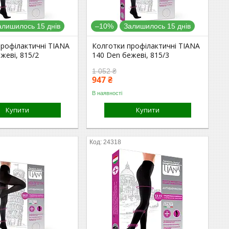
алишилось 15 днів
–10%
Залишилось 15 днів
профілактичні TIANA
Колготки профілактичні TIANA
жеві, 815/2
140 Den бежеві, 815/3
1 052 ₴
947 ₴
В наявності
Купити
Купити
24318