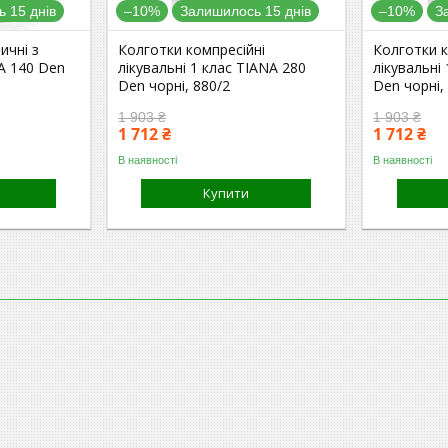
 15 днів
–10%
Залишилось 15 днів
–10%
З
ичні з
Колготки компресійні
Колготки к
A 140 Den
лікувальні 1 клас TIANA 280
лікувальні
Den чорні, 880/2
Den чорні,
1 903 ₴
1 903 ₴
1 712 ₴
1 712 ₴
В наявності
В наявності
Купити