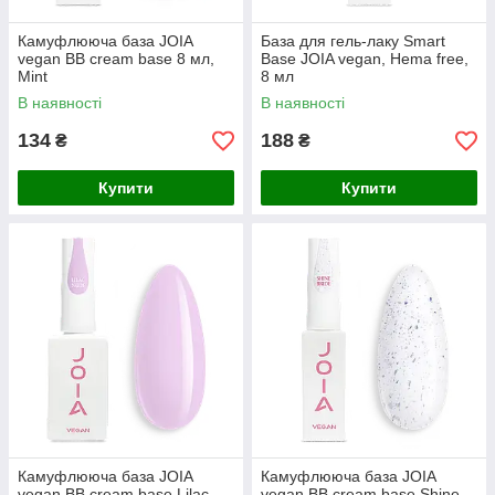
Камуфлююча база JOIA
База для гель-лаку Smart
vegan BB cream base 8 мл,
Base JOIA vegan, Hema free,
Mint
8 мл
В наявності
В наявності
134
188
₴
₴
Купити
Купити
Камуфлююча база JOIA
Камуфлююча база JOIA
vegan BB cream base Lilac
vegan BB cream base Shine