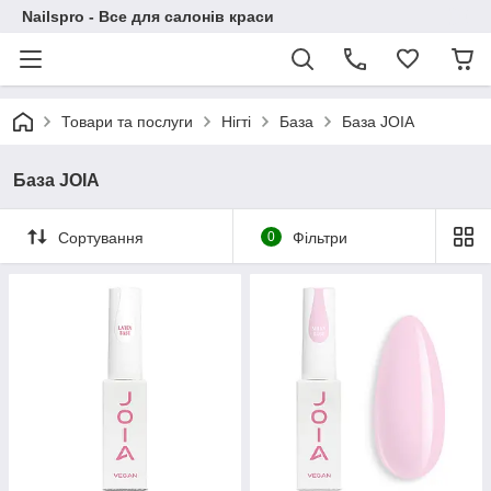
Nailspro - Все для салонів краси
Товари та послуги
Нігті
База
База JOIA
База JOIA
Сортування
0
Фільтри