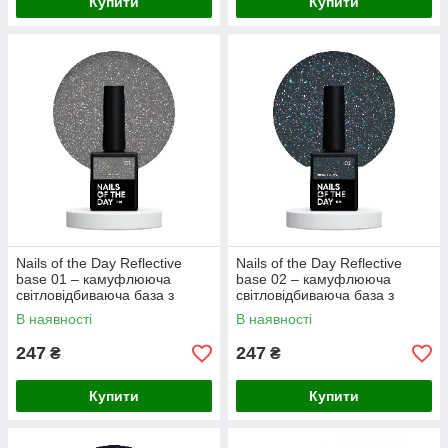
Купити
Купити
Nails of the Day Reflective
Nails of the Day Reflective
base 01 – камуфлююча
base 02 – камуфлююча
світловідбиваюча база з
світловідбиваюча база з
шиммером (срібні та рожеві
шиммером (сині та лазурні
В наявності
В наявності
блискітки), 10 мл
блискітки), 10 мл
247
247
₴
₴
Купити
Купити