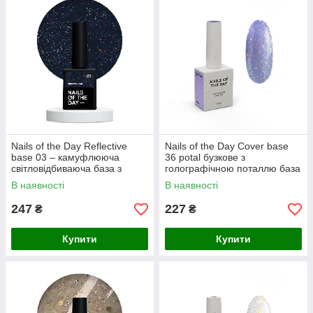
Nails of the Day Reflective
Nails of the Day Cover basе
base 03 – камуфлююча
36 potal бузкове з
світловідбиваюча база з
голографічною поталлю база
шиммером (фіолетові та
для нігтів, 10 мл
В наявності
В наявності
рожеві блискітки), 10 мл
247
227
₴
₴
Купити
Купити