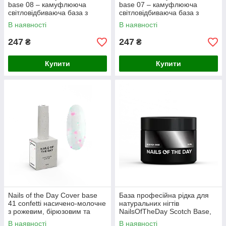
base 08 – камуфлююча
base 07 – камуфлююча
світловідбиваюча база з
світловідбиваюча база з
шиммером (персикова), 10
шиммером (яскраво-рожева),
В наявності
В наявності
мл
10 мл
247
247
₴
₴
Купити
Купити
Nails of the Day Cover basе
База професійна рідка для
41 confetti насичено-молочне
натуральних нігтів
з рожевим, бірюзовим та
NailsOfTheDay Scotch Base,
білим конфетті база для
30 мл
В наявності
В наявності