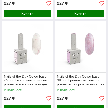
227
227
₴
₴
Купити
Купити
Nails of the Day Cover basе
Nails of the Day Cover basе
40 potal насичено-молочне з
38 potal рожево-молочне з
рожевою поталлю база для
рожевою та срібною поталлю
нігтів, 10 мл
база для нігтів, 10 мл
В наявності
В наявності
227
227
₴
₴