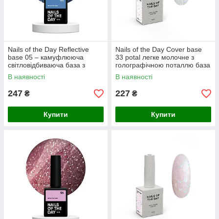
Nails of the Day Reflective
Nails of the Day Cover basе
base 05 – камуфлююча
33 potal легке молочне з
світловідбиваюча база з
голографічною поталлю база
голографічними блискітками
для нігтів, 10 мл
В наявності
В наявності
(насичено-блакитна), 10 мл
247
227
₴
₴
Купити
Купити