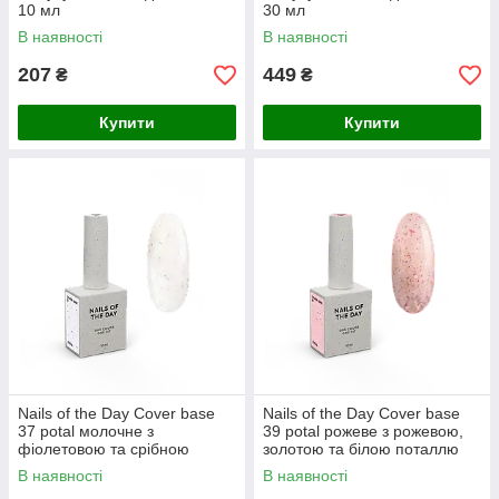
10 мл
30 мл
В наявності
В наявності
207
449
₴
₴
Купити
Купити
Nails of the Day Cover basе
Nails of the Day Cover basе
37 potal молочне з
39 potal рожеве з рожевою,
фіолетовою та срібною
золотою та білою поталлю
поталлю база для нігтів, 10
база для нігтів, 10 мл
В наявності
В наявності
мл