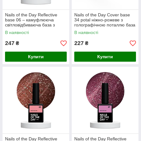
Nails of the Day Reflective
Nails of the Day Cover basе
base 06 – камуфлююча
34 potal ніжно-рожеве з
світловідбиваюча база з
голографічною поталлю база
шиммером (ніжно-рожева),
для нігтів, 10 мл
В наявності
В наявності
10 мл
247
227
₴
₴
Купити
Купити
Nails of the Day Reflective
Nails of the Day Reflective