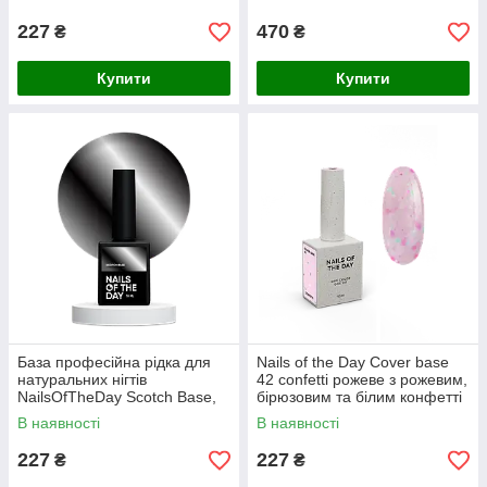
нігтів, 10 мл
227
470
₴
₴
Купити
Купити
База професійна рідка для
Nails of the Day Cover basе
натуральних нігтів
42 confetti рожеве з рожевим,
NailsOfTheDay Scotch Base,
бірюзовим та білим конфетті
10 мл
база для нігтів, 10 мл
В наявності
В наявності
227
227
₴
₴