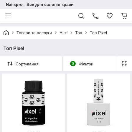
Nailspro - Все для салонів краси
Товари та послуги
Нігті
Топ
Топ Pixel
Топ Pixel
Сортування
0
Фільтри