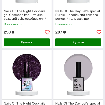
Nails Of The Night Cocktails
Nails Of The Day Let's special
gel Cosmopolitan – темно–
Purple – особливий яскраво-
рожевий світловідбиваючий
рожевий гель-лак, що
гель-лак для нігтів, 10 мл
перекриває в один слой, 10
В наявності
В наявності
мл.
258
207
₴
₴
Купити
Купити
Nails Of The Night Cocktails
Nails Of The Day Let's special