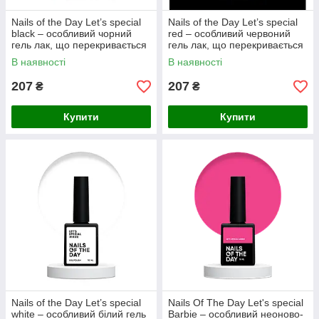
Nails of the Day Let’s special
Nails of the Day Let’s special
black – особливий чорний
red – особливий червоний
гель лак, що перекривається
гель лак, що перекривається
в один шар, 10 мл
в один шар, 10 мл
В наявності
В наявності
207
207
₴
₴
Купити
Купити
Nails of the Day Let’s special
Nails Of The Day Let's special
white – особливий білий гель
Barbie – особливий неоново-