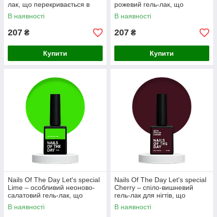
лак, що перекривається в
рожевий гель-лак, що
один шар, 10 мл
перекриває в один слой, 10
В наявності
В наявності
мл
207
207
₴
₴
Купити
Купити
Nails Of The Day Let's special
Nails Of The Day Let's special
Lime – особливий неоново-
Cherry – спіло-вишневий
салатовий гель-лак, що
гель-лак для нігтів, що
перекриває в один слой, 10
перекриває в один слой, 10
В наявності
В наявності
мл
мл