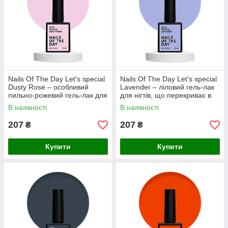
Nails Of The Day Let's special
Nails Of The Day Let's special
Dusty Rose – особливий
Lavender – ліловий гель-лак
пильно-рожевий гель-лак для
для нігтів, що перекриває в
нігтів, що перекриває в один
один слой, 10 мл
В наявності
В наявності
слой,
207
207
₴
₴
Купити
Купити