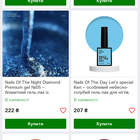
Купити
Купити
Nails Of The Night Diamond
Nails Of The Day Let's special
Premium gel №05 –
Ken – особливий небесно-
блакитний гель-лак із
голубий гель-лак для нігтів,
дрібною металевою поталлю
що перекриває в один слой,
В наявності
В наявності
для нігтів, 5 мл
10 мл
222
207
₴
₴
Купити
Купити