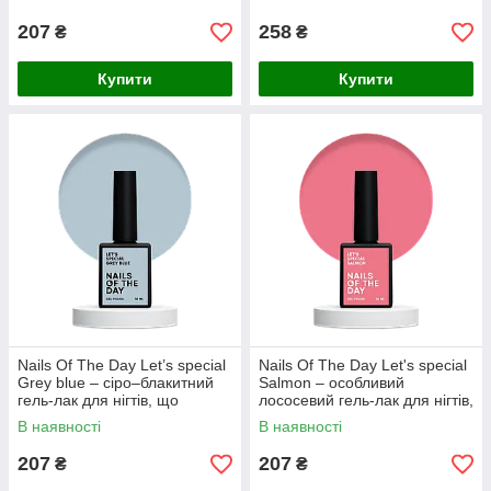
мл
207
258
₴
₴
Купити
Купити
Nails Of The Day Let’s special
Nails Of The Day Let's special
Grey blue – сіро–блакитний
Salmon – особливий
гель-лак для нігтів, що
лососевий гель-лак для нігтів,
перекриває в один слой, 10
що перекриває в один слой,
В наявності
В наявності
мл
10 мл
207
207
₴
₴