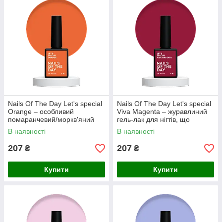
Nails Of The Day Let's special
Nails Of The Day Let's special
Orange – особливий
Viva Magenta – журавлиний
помаранчевий/моркв'яний
гель-лак для нігтів, що
гель-лак для нігтів, що
перекриває в один слой, 10
В наявності
В наявності
перекриває в один слой, 10
мл
мл
207
207
₴
₴
Купити
Купити