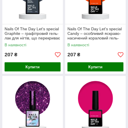
Nails Of The Day Let's special
Nails Of The Day Let's special
Graphite – графітровий гель-
Candy – особливий яскраво-
лак для нігтів, що перекриває
насичений кораловий гель-
в один слой, 10 мл
лак, що перекриває в один
В наявності
В наявності
слой, 10 мл
207
207
₴
₴
Купити
Купити