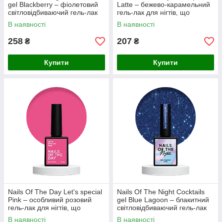
gel Blackberry – фіолетовий
Latte – бежево-карамельний
світловідбиваючий гель-лак
гель-лак для нігтів, що
для нігтів, 10 мл
перекриває в один слой, 10
В наявності
В наявності
мл
258
207
₴
₴
Купити
Купити
Nails Of The Day Let's special
Nails Of The Night Cocktails
Pink – особливий розовий
gel Blue Lagoon – блакитний
гель-лак для нігтів, що
світловідбиваючий гель-лак
перекриває в один слой, 10
для нігтів, 10 мл
В наявності
В наявності