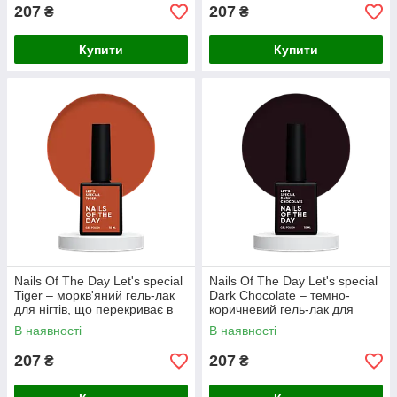
207
207
₴
₴
Купити
Купити
Nails Of The Day Let's special
Nails Of The Day Let's special
Tiger – моркв'яний гель-лак
Dark Chocolate – темно-
для нігтів, що перекриває в
коричневий гель-лак для
один слой, 10 мл
нігтів, що перекриває в один
В наявності
В наявності
слой, 10 мл
207
207
₴
₴