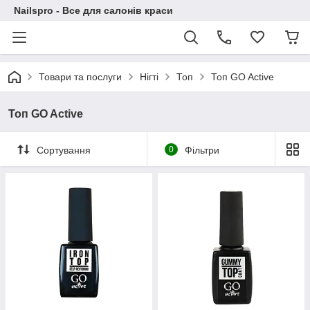
Nailspro - Все для салонів краси
Товари та послуги
Нігті
Топ
Топ GO Active
Топ GO Active
Сортування
0
Фільтри