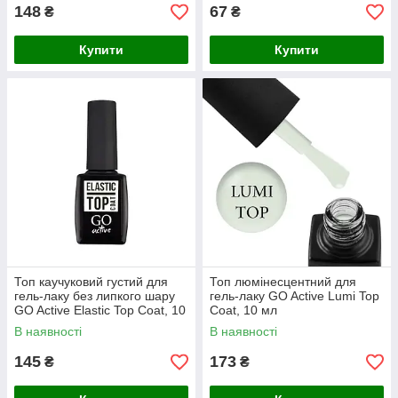
148
67
₴
₴
Купити
Купити
Топ каучуковий густий для
Топ люмінесцентний для
гель-лаку без липкого шару
гель-лаку GO Active Lumi Top
GO Active Elastic Top Coat, 10
Coat, 10 мл
мл
В наявності
В наявності
145
173
₴
₴