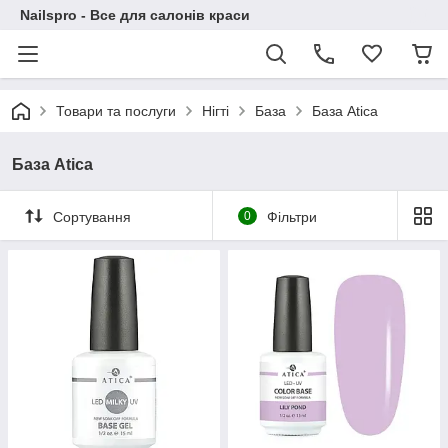
Nailspro - Все для салонів краси
Товари та послуги
Нігті
База
База Atica
База Atica
Сортування
0
Фільтри