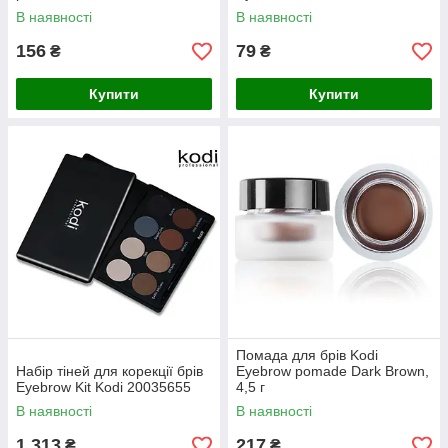
(темно-коричневий/
В наявності
В наявності
коричневий), 3 г
156
79
₴
₴
Купити
Купити
Помада для брів Kodi
Набір тіней для корекції брів
Eyebrow pomade Dark Brown,
Eyebrow Kit Kodi 20035655
4,5 г
В наявності
В наявності
1 313
217
₴
₴