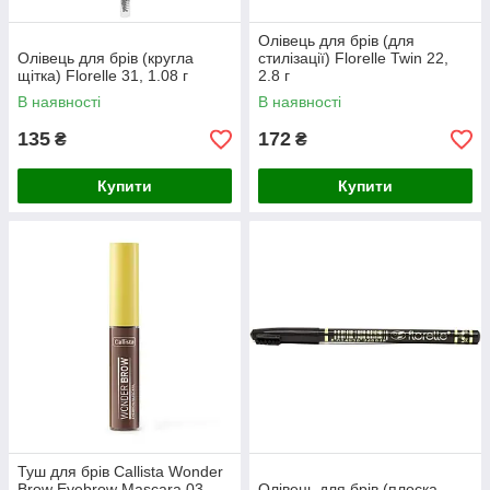
Олівець для брів (для
Олівець для брів (кругла
стилізації) Florelle Twin 22,
щітка) Florelle 31, 1.08 г
2.8 г
В наявності
В наявності
135
172
₴
₴
Купити
Купити
Туш для брів Callista Wonder
Brow Eyebrow Mascara 03
Олівець для брів (плоска