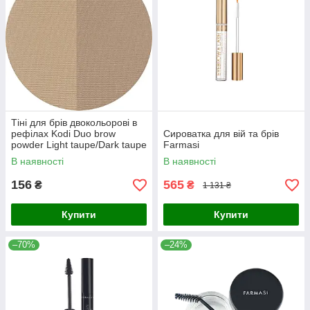
Тіні для брів двокольорові в
рефілах Kodi Duo brow
Сироватка для вій та брів
powder Light taupe/Dark taupe
Farmasi
(світлий сіро-коричневий/
В наявності
В наявності
темний сіро-коричневий),
156
565
₴
₴
1 131 ₴
Купити
Купити
–70%
–24%