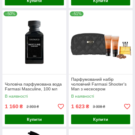
Купити
Купити
–50%
–51%
Парфумований набір
Чоловіча парфумована вода
чоловічий Farmasi Shooter's
Farmasi Masculine, 100 мл
Man з несесером
В наявності
В наявності
1 160
1 623
₴
₴
2 303 ₴
3 308 ₴
Купити
Купити