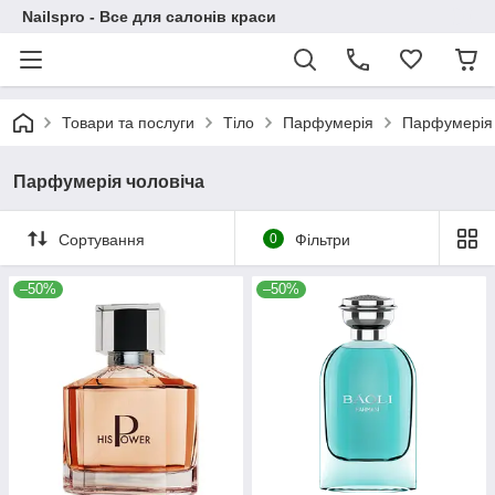
Nailspro - Все для салонів краси
Товари та послуги
Тіло
Парфумерія
Парфумерія 
Парфумерія чоловіча
Сортування
0
Фільтри
–50%
–50%