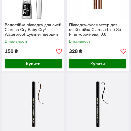
Водостійка підводка для очей
Підводка-фломастер для
Claresa Cry Baby Cry!
очей стійка Claresa Line So
Waterproof Eyeliner твердий
Fine коричнева, 0.8 г
пензлик, 4 г
В наявності
В наявності
150
328
₴
₴
Купити
Купити