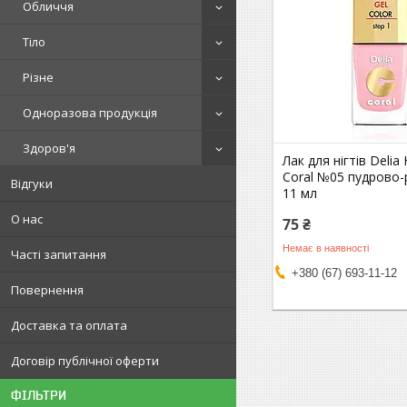
Обличчя
Тіло
Різне
Одноразова продукція
Здоров'я
Лак для нігтів Delia 
Coral №05 пудрово
Відгуки
11 мл
О нас
75 ₴
Немає в наявності
Часті запитання
+380 (67) 693-11-12
Повернення
Доставка та оплата
Договір публічної оферти
ФІЛЬТРИ