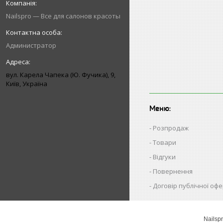
Nailspro — Все для салонов красоты
Администратор
вул. Карела Чапека (Ю. Фучика), 9,
Київ, Україна
Меню:
Розпродаж
Товари
Відгуки
Повернення
Договір публічної оф