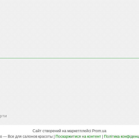
ерти
Сайт створений на маркетплейсі
Prom.ua
Nailspro — Все для салонов красоты |
Поскаржитися на контент
|
Політика конфіденц