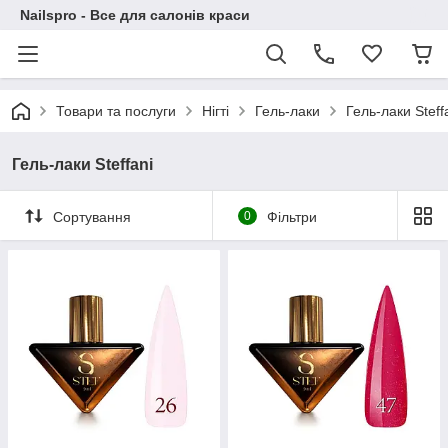
Nailspro - Все для салонів краси
Товари та послуги
Нігті
Гель-лаки
Гель-лаки Steff
Гель-лаки Steffani
Сортування
0
Фільтри