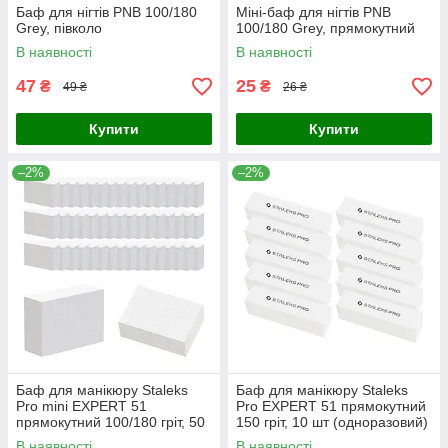
Баф для нігтів PNB 100/180
Міні-баф для нігтів PNB
Grey, півколо
100/180 Grey, прямокутний
В наявності
В наявності
47
25
₴
₴
49 ₴
26 ₴
Купити
Купити
–2%
–2%
Баф для манікюру Staleks
Баф для манікюру Staleks
Pro mini EXPERT 51
Pro EXPERT 51 прямокутний
прямокутний 100/180 гріт, 50
150 гріт, 10 шт (одноразовий)
шт (одноразовий)
В наявності
В наявності