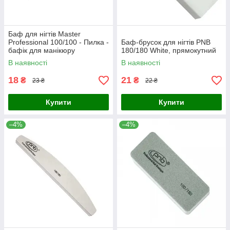
Баф для нігтів Master
Professional 100/100 - Пилка -
Баф-брусок для нігтів PNB
бафік для манікюру
180/180 White, прямокутний
наждаковий
В наявності
В наявності
18
21
₴
₴
23 ₴
22 ₴
Купити
Купити
–4%
–4%