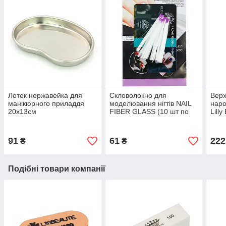
Лоток нержавейка для
Скловолокно для
Верх
манікюрного приладдя
моделювання нігтів NAIL
наро
20x13см
FIBER GLASS (10 шт по
Lilly
50мм)
91
61
222
₴
₴
Подібні товари компанії