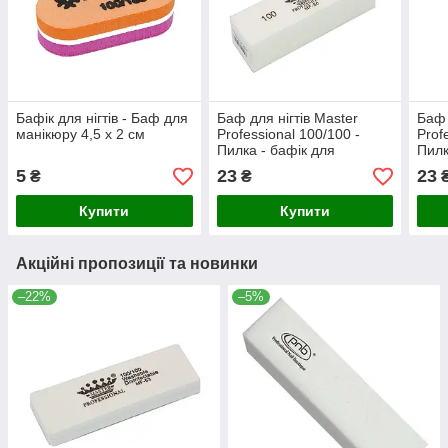
Бафік для нігтів - Баф для
Баф для нігтів Master
Баф 
манікюру 4,5 x 2 см
Professional 100/100 -
Prof
Пилка - бафік для
Пилк
манікюру 8.5 x 2.5 см
мані
5
23
23
₴
₴
Купити
Купити
Акційні пропозиції та новинки
–22%
–5%