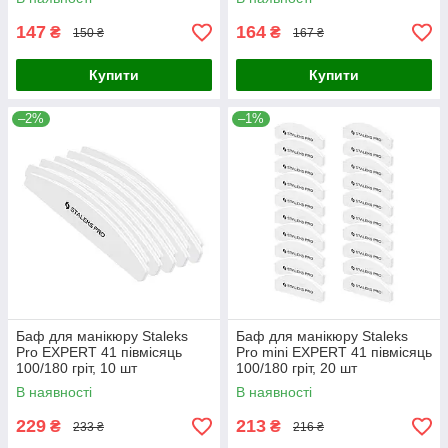
147
164
₴
₴
150 ₴
167 ₴
Купити
Купити
–2%
–1%
Баф для манікюру Staleks
Баф для манікюру Staleks
Pro EXPERT 41 півмісяць
Pro mini EXPERT 41 півмісяць
100/180 гріт, 10 шт
100/180 гріт, 20 шт
(одноразовий)
(одноразовий)
В наявності
В наявності
229
213
₴
₴
233 ₴
216 ₴