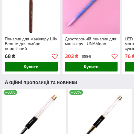
Пензлик для манікюру Lilly
Двосторонній пензлик для
LED 
Beaute для омбре,
манікюру LUNAMoon
магн
дерев'яний
суші
'Кот
68
303
76
₴
₴
333 ₴
Купити
Купити
Акційні пропозиції та новинки
–30%
–30%