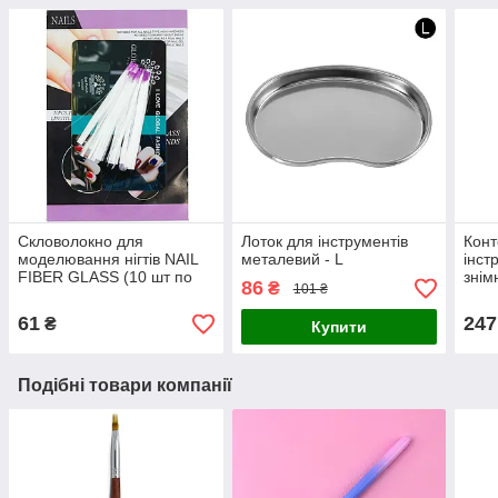
Скловолокно для
Лоток для інструментів
Конт
моделювання нігтів NAIL
металевий - L
інст
FIBER GLASS (10 шт по
знім
86
₴
101 ₴
50мм)
сині
61
247
₴
Купити
Подібні товари компанії