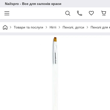
Nailspro - Все для салонів краси
Товари та послуги
Нігті
Пензлі, дотси
Пензлі для 