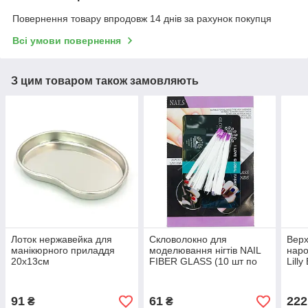
Повернення товару впродовж 14 днів за рахунок покупця
Всі умови повернення
З цим товаром також замовляють
Лоток нержавейка для
Скловолокно для
Верх
манікюрного приладдя
моделювання нігтів NAIL
наро
20x13см
FIBER GLASS (10 шт по
Lilly
50мм)
91
61
222
₴
₴