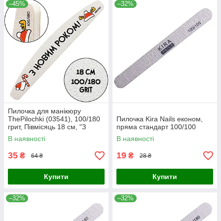
–45%
–32%
Пилочка для манікюру
ThePilochki (03541), 100/180
Пилочка Kira Nails економ,
грит, Півмісяць 18 см, "З
пряма стандарт 100/100
Новим Роком"
В наявності
В наявності
35
19
₴
₴
64 ₴
28 ₴
Купити
Купити
–32%
–32%