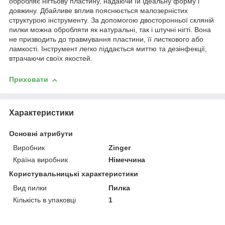
обробляє нігтьову пластину, надаючи їй ідеальну форму і
довжину. Дбайливе вплив пояснюється малозерністих
структурою інструменту. За допомогою двосторонньої скляній
пилки можна обробляти як натуральні, так і штучні нігті. Вона
не призводить до травмування пластини, її листкового або
ламкості. Інструмент легко піддається миттю та дезінфекції,
втрачаючи своїх якостей.
Приховати
Характеристики
Основні атрибути
Виробник
Zinger
Країна виробник
Німеччина
Користувальницькі характеристики
Вид пилки
Пилка
Кількість в упаковці
1