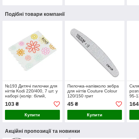
Подібні товари компанії
№193 Дитячі пилочки для
Пилочка-напівколо зебра
Скля
нігтів Kodi 220/400, 7 шт. у
для нігтів Couture Colour
розп
наборі (колір: білий,
120/150 грит
95-1
розмір: 57*72*3 мм)
103
45
164
₴
₴
Купити
Купити
Акційні пропозиції та новинки