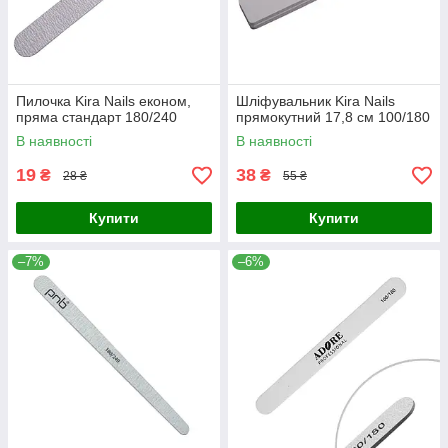
Пилочка Kira Nails економ,
Шліфувальник Kira Nails
пряма стандарт 180/240
прямокутний 17,8 см 100/180
В наявності
В наявності
19
38
₴
₴
28 ₴
55 ₴
Купити
Купити
–7%
–6%