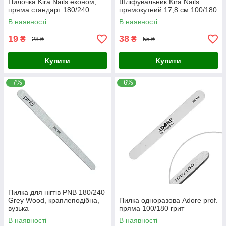
Пилочка Kira Nails економ,
Шліфувальник Kira Nails
пряма стандарт 180/240
прямокутний 17,8 см 100/180
В наявності
В наявності
19
38
₴
₴
28 ₴
55 ₴
Купити
Купити
–7%
–6%
Пилка для нігтів PNB 180/240
Grey Wood, краплеподібна,
Пилка одноразова Adore prof.
вузька
пряма 100/180 грит
В наявності
В наявності