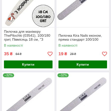
Пилочка для манікюру
ThePilochki (03541), 100/180
Пилочка Kira Nails економ,
грит, Півмісяць 18 см, "З
пряма стандарт 100/100
Новим Роком"
В наявності
В наявності
35
19
₴
₴
64 ₴
28 ₴
Купити
Купити
–32%
–32%