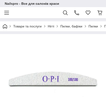
Nailspro - Все для салонів краси
Товари та послуги
Нігті
Пилки, бафіки
Пилки
П