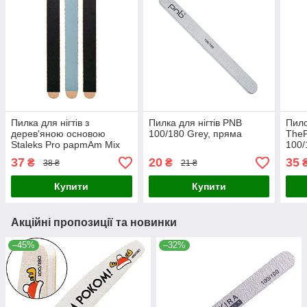
Пилка для нігтів з
Пилка для нігтів PNB
Пило
дерев'яною основою
100/180 Grey, пряма
TheP
Staleks Pro papmAm Mix
100/
180/240 гріт, 3 шт
см, 
37
20
35
₴
₴
38 ₴
21 ₴
Купити
Купити
Акційні пропозиції та новинки
–45%
–32%