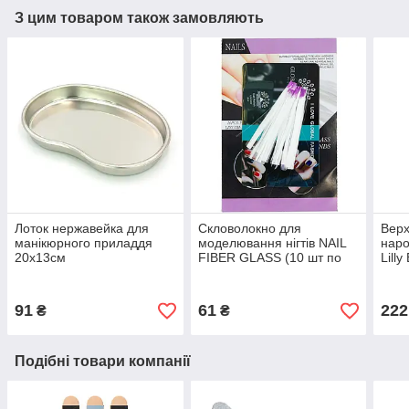
З цим товаром також замовляють
Лоток нержавейка для
Скловолокно для
Верх
манікюрного приладдя
моделювання нігтів NAIL
наро
20x13см
FIBER GLASS (10 шт по
Lilly
50мм)
91
61
222
₴
₴
Подібні товари компанії