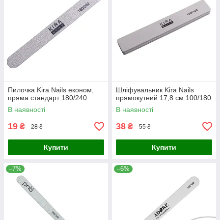
Пилочка Kira Nails економ,
Шліфувальник Kira Nails
пряма стандарт 180/240
прямокутний 17,8 см 100/180
В наявності
В наявності
19
38
₴
₴
28 ₴
55 ₴
Купити
Купити
–7%
–6%