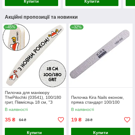
Купити
Купити
Акційні пропозиції та новинки
–45%
–32%
Пилочка для манікюру
ThePilochki (03541), 100/180
Пилочка Kira Nails економ,
грит, Півмісяць 18 см, "З
пряма стандарт 100/100
Новим Роком"
В наявності
В наявності
35
19
₴
₴
64 ₴
28 ₴
Купити
Купити