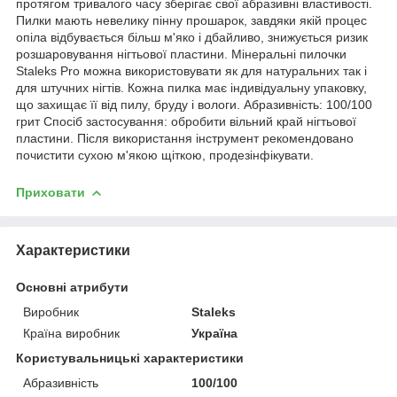
протягом тривалого часу зберігає свої абразивні властивості.
Пилки мають невелику пінну прошарок, завдяки якій процес
опіла відбувається більш м'яко і дбайливо, знижується ризик
розшаровування нігтьової пластини. Мінеральні пилочки
Staleks Pro можна використовувати як для натуральних так і
для штучних нігтів. Кожна пилка має індивідуальну упаковку,
що захищає її від пилу, бруду і вологи. Абразивність: 100/100
грит Спосіб застосування: обробити вільний край нігтьової
пластини. Після використання інструмент рекомендовано
почистити сухою м'якою щіткою, продезінфікувати.
Приховати
Характеристики
Основні атрибути
Виробник
Staleks
Країна виробник
Україна
Користувальницькі характеристики
Абразивність
100/100