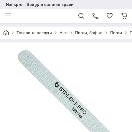
Nailspro - Все для салонів краси
Товари та послуги
Нігті
Пилки, бафіки
Пилки
П