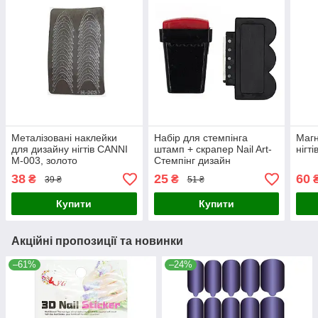
Металізовані наклейки
Набір для стемпінга
Магн
для дизайну нігтів CANNI
штамп + скрапер Nail Art-
нігт
M-003, золото
Стемпінг дизайн
38
25
60
₴
₴
39 ₴
51 ₴
Купити
Купити
Акційні пропозиції та новинки
–61%
–24%