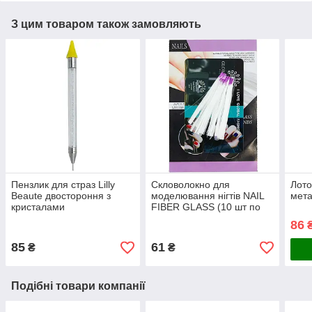
З цим товаром також замовляють
Пензлик для страз Lilly
Скловолокно для
Лото
Beaute двостороння з
моделювання нігтів NAIL
мета
кристалами
FIBER GLASS (10 шт по
50мм)
86
85
61
₴
₴
Подібні товари компанії