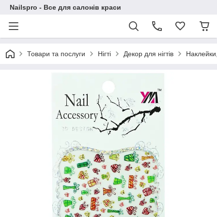
Nailspro - Все для салонів краси
Товари та послуги
Нігті
Декор для нігтів
Наклейки,