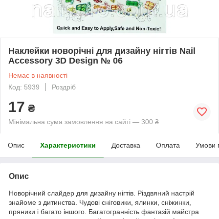
Наклейки новорічні для дизайну нігтів Nail
Accessory 3D Design № 06
Немає в наявності
Код: 5939
Роздріб
17
₴
Мінімальна сума замовлення на сайті — 300 ₴
Опис
Характеристики
Доставка
Оплата
Умови 
Опис
Новорічний слайдер для дизайну нігтів. Різдвяний настрій
знайоме з дитинства. Чудові сніговики, ялинки, сніжинки,
пряники і багато іншого. Багатогранність фантазій майстра