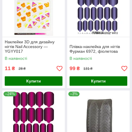
Наклейки 3D для дизайну
нігтів Nail Accessory —
Плівка-наклейка для нігтів
YGYY017
Фурман 6972, фіолетова
В наявності
В наявності
11
99
₴
₴
28 ₴
131 ₴
Купити
Купити
–24%
–3%