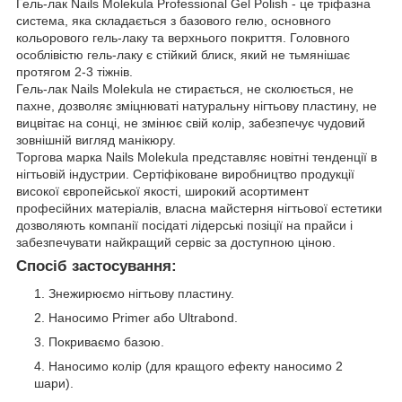
Гель-лак Nails Molekula Professional Gel Polish - це тріфазна
система, яка складається з базового гелю, основного
кольорового гель-лаку та верхнього покриття. Головного
особлівістю гель-лаку є стійкий блиск, який не тьмянішає
протягом 2-3 тіжнів.
Гель-лак Nails Molekula не стирається, не сколюється, не
пахне, дозволяє зміцнюваті натуральну нігтьову пластину, не
вицвітає на сонці, не змінює свій колір, забезпечує чудовий
зовнішній вигляд манікюру.
Торгова марка Nails Molekula представляє новітні тенденції в
нігтьовій індустрии. Сертіфіковане виробництво продукції
високої європейської якості, широкий асортимент
професійних матеріалів, власна майстерня нігтьової естетики
дозволяють компанії посідаті лідерські позіції на прайси і
забезпечувати найкращий сервіс за доступною ціною.
Спосіб застосування:
Знежирюємо нігтьову пластину.
Наносимо Primer або Ultrabond.
Покриваємо базою.
Наносимо колір (для кращого ефекту наносимо 2
шари).