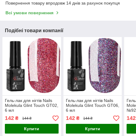
Повернення товару впродовж 14 днів за рахунок покупця
Всі умови повернення
Подібні товари компанії
Гель-лак для нігтів Nails
Гель-лак для нігтів Nails
Гель
Molekula Glint Touch GT02,
Molekula Glint Touch GT06,
Mole
6 мл
6 мл
№92
142
142
142
₴
₴
144 ₴
144 ₴
Купити
Купити