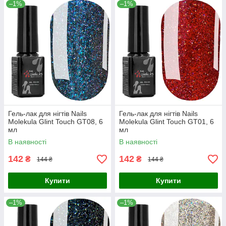
–1%
–1%
Гель-лак для нігтів Nails
Гель-лак для нігтів Nails
Molekula Glint Touch GT08, 6
Molekula Glint Touch GT01, 6
мл
мл
В наявності
В наявності
142
142
₴
₴
144 ₴
144 ₴
Купити
Купити
–1%
–1%