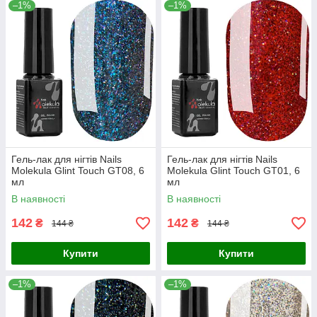
–1%
–1%
Гель-лак для нігтів Nails
Гель-лак для нігтів Nails
Molekula Glint Touch GT08, 6
Molekula Glint Touch GT01, 6
мл
мл
В наявності
В наявності
142
142
₴
₴
144 ₴
144 ₴
Купити
Купити
–1%
–1%