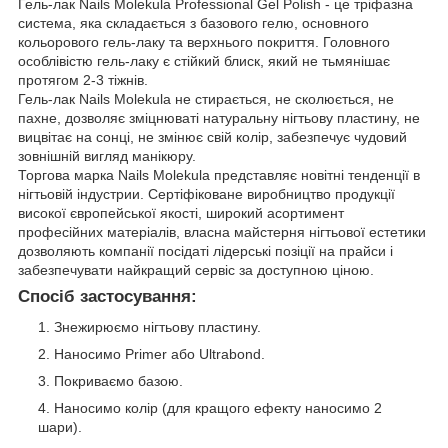
Гель-лак Nails Molekula Professional Gel Polish - це тріфазна
система, яка складається з базового гелю, основного
кольорового гель-лаку та верхнього покриття. Головного
особлівістю гель-лаку є стійкий блиск, який не тьмянішає
протягом 2-3 тіжнів.
Гель-лак Nails Molekula не стирається, не сколюється, не
пахне, дозволяє зміцнюваті натуральну нігтьову пластину, не
вицвітає на сонці, не змінює свій колір, забезпечує чудовий
зовнішній вигляд манікюру.
Торгова марка Nails Molekula представляє новітні тенденції в
нігтьовій індустрии. Сертіфіковане виробництво продукції
високої європейської якості, широкий асортимент
професійних матеріалів, власна майстерня нігтьової естетики
дозволяють компанії посідаті лідерські позіції на прайси і
забезпечувати найкращий сервіс за доступною ціною.
Спосіб застосування:
Знежирюємо нігтьову пластину.
Наносимо Primer або Ultrabond.
Покриваємо базою.
Наносимо колір (для кращого ефекту наносимо 2
шари).