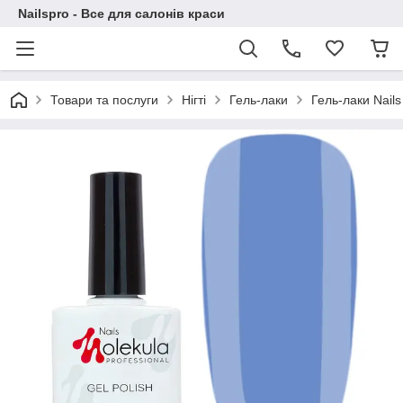
Nailspro - Все для салонів краси
Товари та послуги
Нігті
Гель-лаки
Гель-лаки Nails