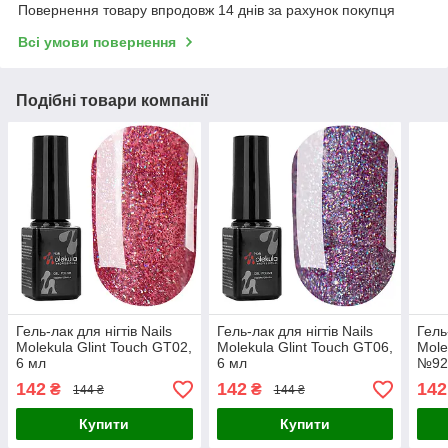
Повернення товару впродовж 14 днів за рахунок покупця
Всі умови повернення
Подібні товари компанії
Гель-лак для нігтів Nails
Гель-лак для нігтів Nails
Гель
Molekula Glint Touch GT02,
Molekula Glint Touch GT06,
Mole
6 мл
6 мл
№92
142
142
142
₴
₴
144 ₴
144 ₴
Купити
Купити