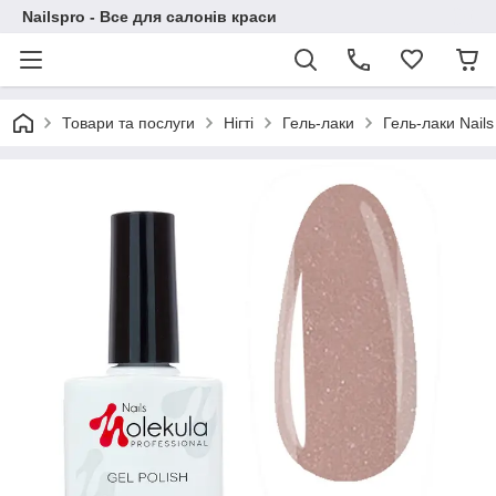
Nailspro - Все для салонів краси
Товари та послуги
Нігті
Гель-лаки
Гель-лаки Nails