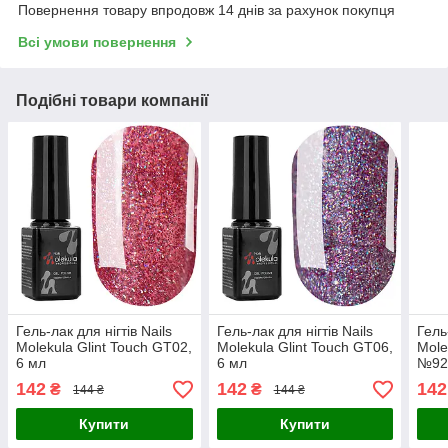
Повернення товару впродовж 14 днів за рахунок покупця
Всі умови повернення
Подібні товари компанії
Гель-лак для нігтів Nails
Гель-лак для нігтів Nails
Гель
Molekula Glint Touch GT02,
Molekula Glint Touch GT06,
Mole
6 мл
6 мл
№92
142
142
142
₴
₴
144 ₴
144 ₴
Купити
Купити