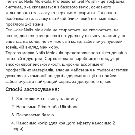
Гель-лак Nails Molekula Professional Gel Polish - це тріфазна
система, яка складається з базового гелю, основного
кольорового гель-лаку та верхнього покриття. Головного
особлівістю гель-лаку є стійкий блиск, який не тьмянішає
протягом 2-3 тіжнів.
Гель-лак Nails Molekula не стирається, не сколюється, не
пахне, дозволяє зміцнюваті натуральну нігтьову пластину, не
вицвітає на сонці, не змінює свій колір, забезпечує чудовий
зовнішній вигляд манікюру.
Торгова марка Nails Molekula представляє новітні тенденції в
нігтьовій індустрии. Сертіфіковане виробництво продукції
високої європейської якості, широкий асортимент
професійних матеріалів, власна майстерня нігтьової естетики
дозволяють компанії посідаті лідерські позіції на прайси і
забезпечувати найкращий сервіс за доступною ціною.
Спосіб застосування:
Знежирюємо нігтьову пластину.
Наносимо Primer або Ultrabond.
Покриваємо базою.
Наносимо колір (для кращого ефекту наносимо 2
шари).