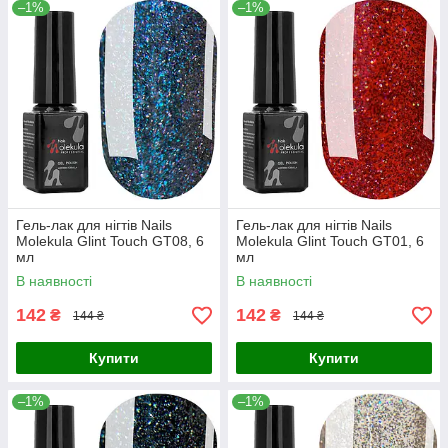
–1%
–1%
Гель-лак для нігтів Nails
Гель-лак для нігтів Nails
Molekula Glint Touch GT08, 6
Molekula Glint Touch GT01, 6
мл
мл
В наявності
В наявності
142
142
₴
₴
144 ₴
144 ₴
Купити
Купити
–1%
–1%