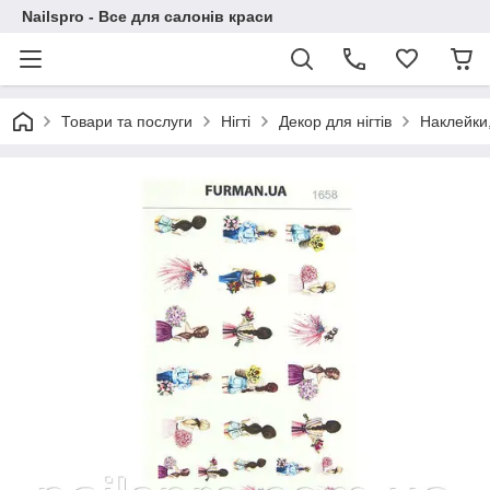
Nailspro - Все для салонів краси
Товари та послуги
Нігті
Декор для нігтів
Наклейки,