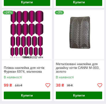
Купити
Купити
–24%
–3%
Металізовані наклейки для
Плівка-наклейка для нігтів
дизайну нігтів CANNI M-003,
Фурман 6974, малинова
золото
В наявності
В наявності
99
38
₴
₴
131 ₴
39 ₴
Купити
Купити