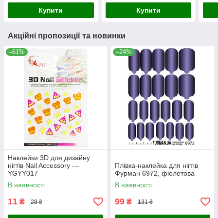
Купити
Купити
Акційні пропозиції та новинки
–61%
–24%
Наклейки 3D для дизайну
нігтів Nail Accessory —
Плівка-наклейка для нігтів
YGYY017
Фурман 6972, фіолетова
В наявності
В наявності
11
99
₴
₴
28 ₴
131 ₴