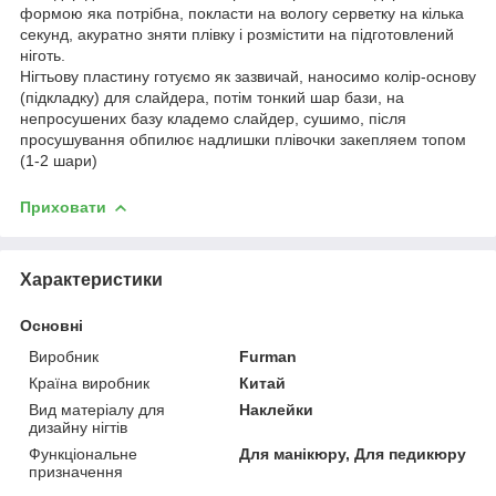
формою яка потрібна, покласти на вологу серветку на кілька
секунд, акуратно зняти плівку і розмістити на підготовлений
ніготь.
Нігтьову пластину готуємо як зазвичай, наносимо колір-основу
(підкладку) для слайдера, потім тонкий шар бази, на
непросушених базу кладемо слайдер, сушимо, після
просушування обпилює надлишки плівочки закепляем топом
(1-2 шари)
Приховати
Характеристики
Основні
Виробник
Furman
Країна виробник
Китай
Вид матеріалу для
Наклейки
дизайну нігтів
Функціональне
Для манікюру, Для педикюру
призначення