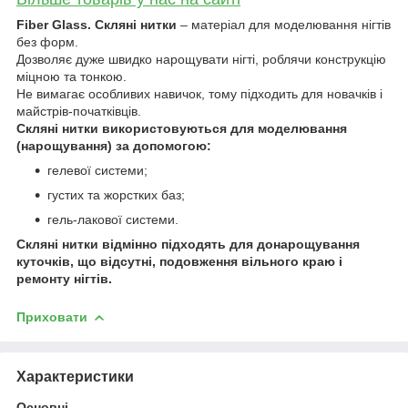
Fiber Glass. Скляні нитки
– матеріал для моделювання нігтів
без форм.
Дозволяє дуже швидко нарощувати нігті, роблячи конструкцію
міцною та тонкою.
Не вимагає особливих навичок, тому підходить для новачків і
майстрів-початківців.
Скляні нитки використовуються для моделювання
(нарощування) за допомогою:
гелевої системи;
густих та жорстких баз;
гель-лакової системи.
Скляні нитки відмінно підходять для донарощування
куточків, що відсутні, подовження вільного краю і
ремонту нігтів.
Приховати
Характеристики
Основні