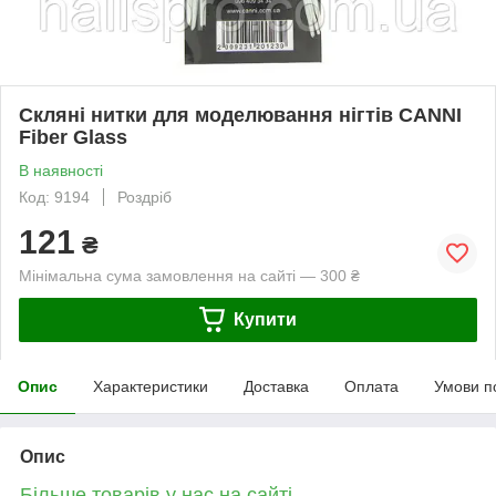
Скляні нитки для моделювання нігтів CANNI
Fiber Glass
В наявності
Код: 9194
Роздріб
121
₴
Мінімальна сума замовлення на сайті — 300 ₴
Купити
Опис
Характеристики
Доставка
Оплата
Умови п
Опис
Більше товарів у нас на сайті