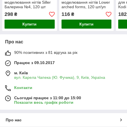
моделювання нігтів Siller
моделювання нігтів Lower
для 
Балерина №4, 120 шт
arched forms, 120 шт/уп
Kodi
шт.)/
298
116
182
₴
₴
Купити
Купити
Про нас
90% позитивних з 81 відгука за рік
Працює з 09.10.2017
м. Київ
вул. Карела Чапека (Ю. Фучика), 9, Київ, Україна
Контакти
Сьогодні працює з 11:00 до 15:00
Показати весь графік роботи
Про нас