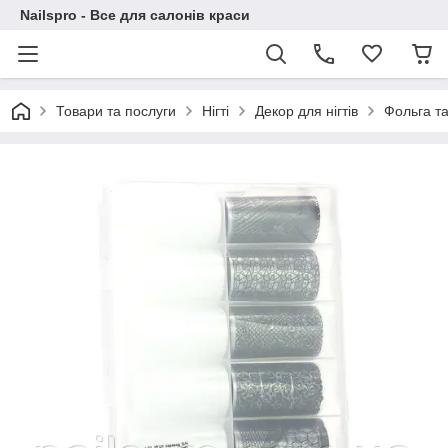
Nailspro - Все для салонів краси
Товари та послуги
Нігті
Декор для нігтів
Фольга та