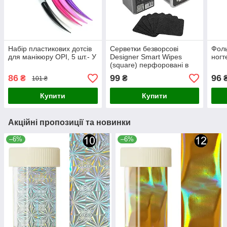
Набір пластикових дотсів
Серветки безворсові
Фоль
для манікюру OPI, 5 шт.- У
Designer Smart Wipes
ногт
(square) перфоровані в
пластиковому контейнері,
86
99
96
₴
₴
101 ₴
200шт.уп.
Купити
Купити
Акційні пропозиції та новинки
–6%
–6%