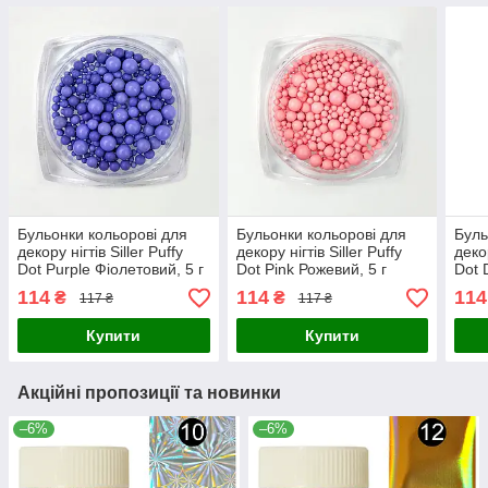
Бульонки кольорові для
Бульонки кольорові для
Буль
декору нігтів Siller Puffy
декору нігтів Siller Puffy
декор
Dot Purple Фіолетовий, 5 г
Dot Pink Рожевий, 5 г
Dot 
роже
114
114
114
₴
₴
117 ₴
117 ₴
Купити
Купити
Акційні пропозиції та новинки
–6%
–6%