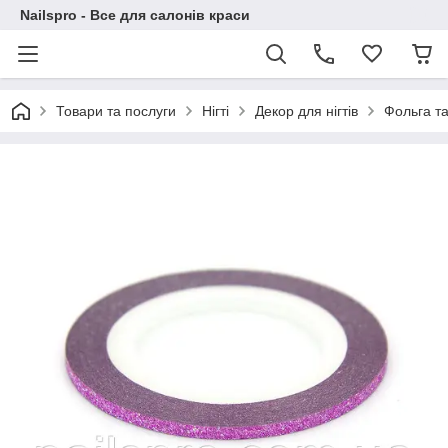
Nailspro - Все для салонів краси
Товари та послуги
Нігті
Декор для нігтів
Фольга та