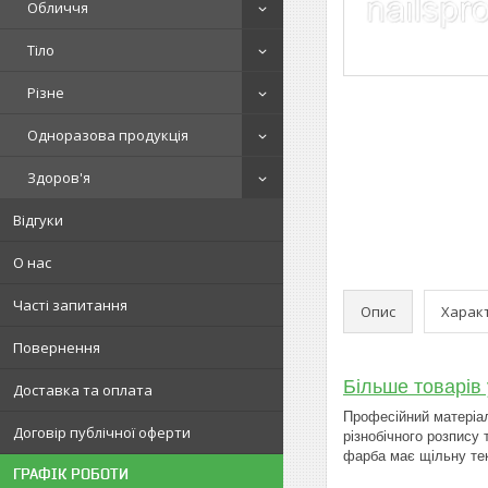
Обличчя
Тіло
Різне
Одноразова продукція
Здоров'я
Відгуки
О нас
Часті запитання
Опис
Харак
Повернення
Більше товарів 
Доставка та оплата
Професійний матеріал
Договір публічної оферти
різнобічного розпису
фарба має щільну тек
ГРАФІК РОБОТИ